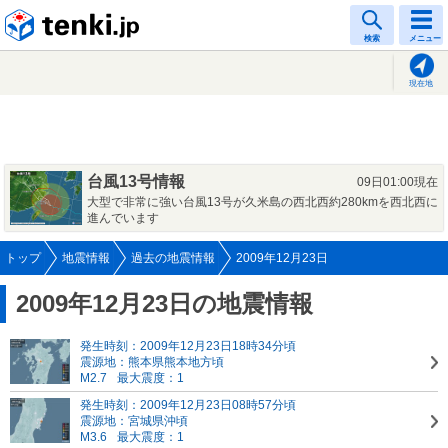
tenki.jp
検索
メニュー
現在地
台風13号情報
09日01:00現在
大型で非常に強い台風13号が久米島の西北西約280kmを西北西に
進んでいます
トップ
地震情報
過去の地震情報
2009年12月23日
2009年12月23日の地震情報
発生時刻：2009年12月23日18時34分頃
震源地：熊本県熊本地方頃
M2.7
最大震度：1
発生時刻：2009年12月23日08時57分頃
震源地：宮城県沖頃
M3.6
最大震度：1