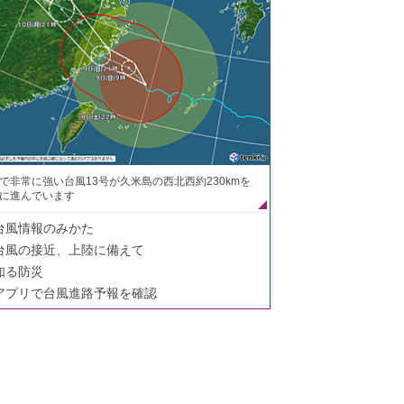
で非常に強い台風13号が久米島の西北西約230kmを
に進んでいます
台風情報のみかた
台風の接近、上陸に備えて
知る防災
アプリで台風進路予報を確認