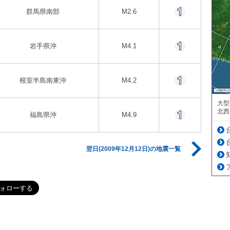
群馬県南部
M2.6
岩手県沖
M4.1
根室半島南東沖
M4.2
大型
北西
福島県沖
M4.9
翌日(2009年12月12日)の地震一覧