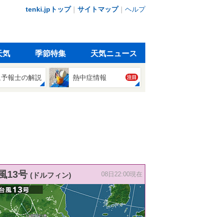
tenki.jpトップ
｜
サイトマップ
｜
ヘルプ
天気
季節特集
天気ニュース
象予報士の解説
熱中症情報
注目
風13号
(ドルフィン)
08日22:00現在