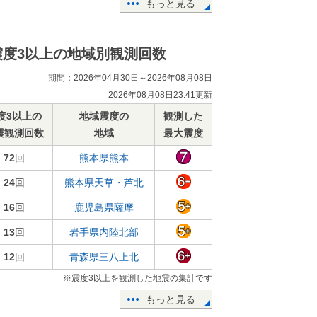
もっと見る
震度3以上の地域別観測回数
期間：2026年04月30日～2026年08月08日
2026年08月08日23:41更新
度3以上の
地域震度の
観測した
震観測回数
地域
最大震度
72
回
熊本県熊本
24
回
熊本県天草・芦北
16
回
鹿児島県薩摩
13
回
岩手県内陸北部
12
回
青森県三八上北
※震度3以上を観測した地震の集計です
もっと見る