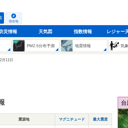
索
現在地
防災情報
天気図
指数情報
レジャー
PM2.5分布予測
地震情報
気
12月11日
報
台
震源地
マグニチュード
最大震度