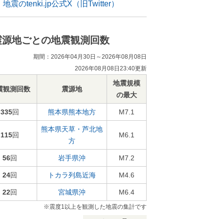
地震のtenki.jp公式X（旧Twitter）
震源地ごとの地震観測回数
期間：2026年04月30日～2026年08月08日
2026年08月08日23:40更新
地震規模
震観測回数
震源地
の最大
335
回
熊本県熊本地方
M7.1
熊本県天草・芦北地
115
回
M6.1
方
56
回
岩手県沖
M7.2
24
回
トカラ列島近海
M4.6
22
回
宮城県沖
M6.4
※震度1以上を観測した地震の集計です