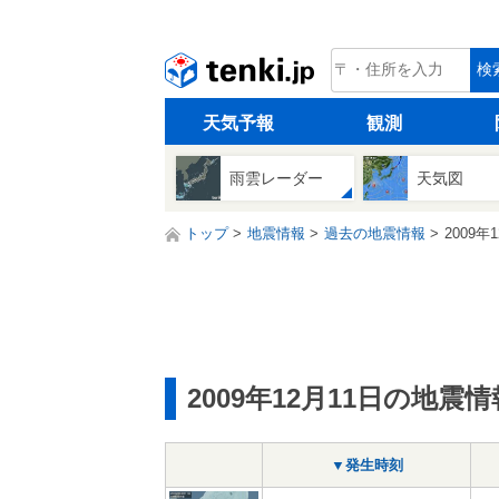
tenki.jp
検
天気予報
観測
雨雲レーダー
天気図
トップ
地震情報
過去の地震情報
2009年
2009年12月11日の地震情
▼発生時刻