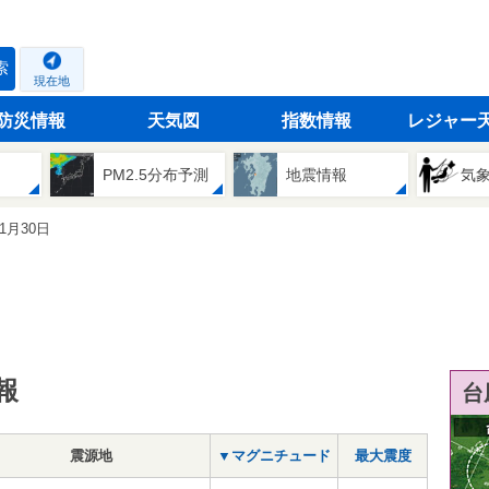
索
現在地
防災情報
天気図
指数情報
レジャー
PM2.5分布予測
地震情報
気
11月30日
報
台
震源地
▼マグニチュード
最大震度