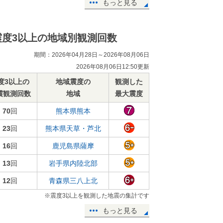
もっと見る
震度3以上の地域別観測回数
期間：2026年04月28日～2026年08月06日
2026年08月06日12:50更新
度3以上の
地域震度の
観測した
震観測回数
地域
最大震度
70
回
熊本県熊本
23
回
熊本県天草・芦北
16
回
鹿児島県薩摩
13
回
岩手県内陸北部
12
回
青森県三八上北
※震度3以上を観測した地震の集計です
もっと見る