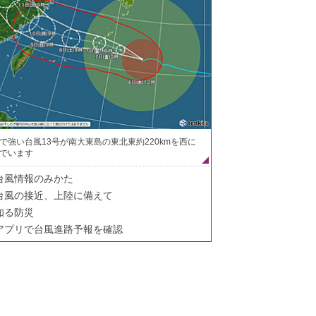
で強い台風13号が南大東島の東北東約220kmを西に
でいます
台風情報のみかた
台風の接近、上陸に備えて
知る防災
アプリで台風進路予報を確認