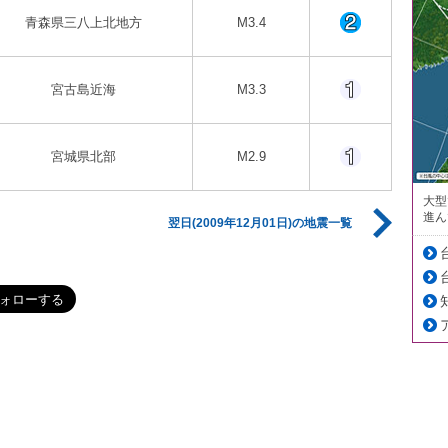
青森県三八上北地方
M3.4
宮古島近海
M3.3
宮城県北部
M2.9
大型
進ん
翌日(2009年12月01日)の地震一覧