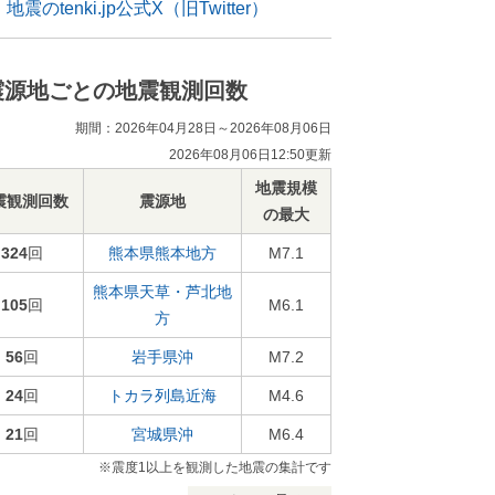
地震のtenki.jp公式X（旧Twitter）
震源地ごとの地震観測回数
期間：2026年04月28日～2026年08月06日
2026年08月06日12:50更新
地震規模
震観測回数
震源地
の最大
324
回
熊本県熊本地方
M7.1
熊本県天草・芦北地
105
回
M6.1
方
56
回
岩手県沖
M7.2
24
回
トカラ列島近海
M4.6
21
回
宮城県沖
M6.4
※震度1以上を観測した地震の集計です