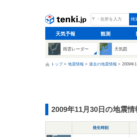
tenki.jp
検
天気予報
観測
雨雲レーダー
天気図
トップ
地震情報
過去の地震情報
2009年
2009年11月30日の地震情
発生時刻