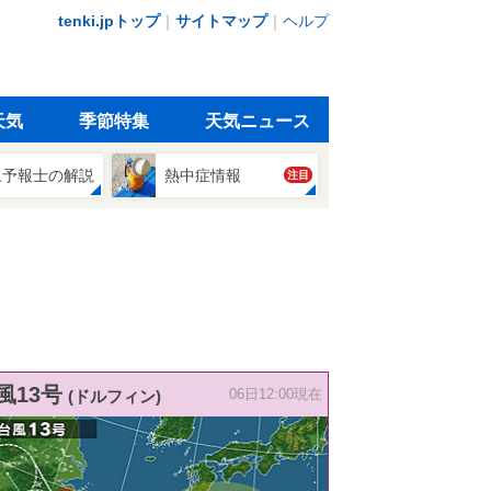
tenki.jpトップ
｜
サイトマップ
｜
ヘルプ
天気
季節特集
天気ニュース
象予報士の解説
熱中症情報
注目
風13号
(ドルフィン)
06日12:00現在