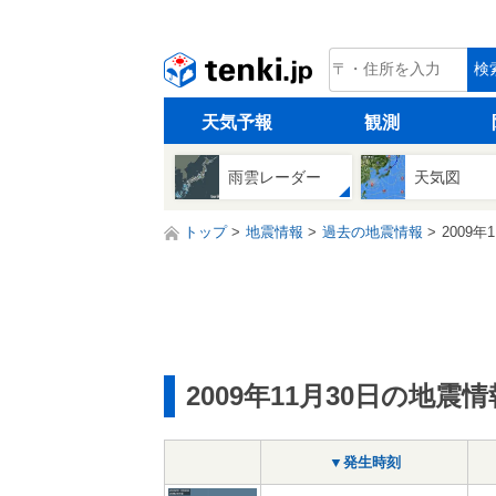
tenki.jp
検
天気予報
観測
雨雲レーダー
天気図
トップ
地震情報
過去の地震情報
2009年
2009年11月30日の地震情
▼発生時刻