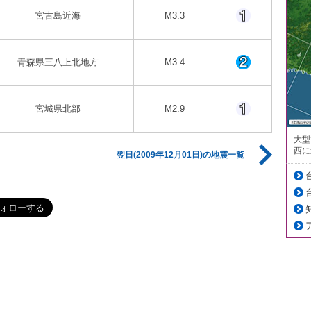
宮古島近海
M3.3
青森県三八上北地方
M3.4
宮城県北部
M2.9
大型
西に
翌日(2009年12月01日)の地震一覧