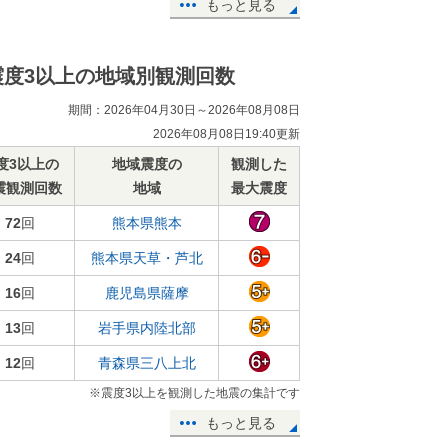
もっと見る
震度3以上の地域別観測回数
期間：2026年04月30日～2026年08月08日
2026年08月08日19:40更新
度3以上の
地域震度の
観測した
震観測回数
地域
最大震度
72
回
熊本県熊本
24
回
熊本県天草・芦北
16
回
鹿児島県薩摩
13
回
岩手県内陸北部
12
回
青森県三八上北
※震度3以上を観測した地震の集計です
もっと見る