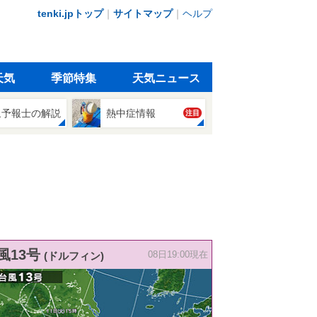
tenki.jpトップ
｜
サイトマップ
｜
ヘルプ
天気
季節特集
天気ニュース
象予報士の解説
熱中症情報
注目
風13号
(ドルフィン)
08日19:00現在