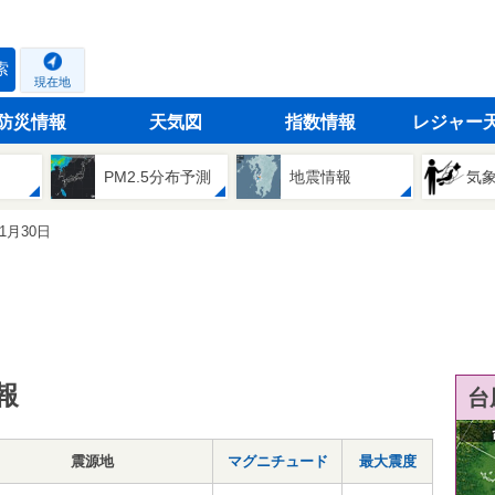
索
現在地
防災情報
天気図
指数情報
レジャー
PM2.5分布予測
地震情報
気
11月30日
報
台
震源地
マグニチュード
最大震度