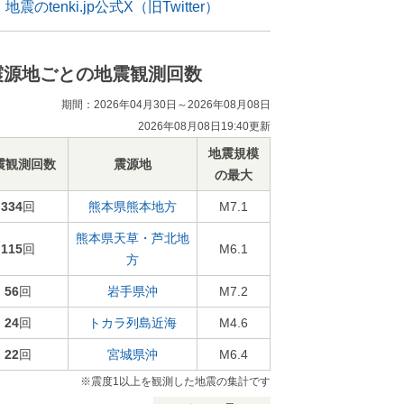
地震のtenki.jp公式X（旧Twitter）
震源地ごとの地震観測回数
期間：2026年04月30日～2026年08月08日
2026年08月08日19:40更新
地震規模
震観測回数
震源地
の最大
334
回
熊本県熊本地方
M7.1
熊本県天草・芦北地
115
回
M6.1
方
56
回
岩手県沖
M7.2
24
回
トカラ列島近海
M4.6
22
回
宮城県沖
M6.4
※震度1以上を観測した地震の集計です