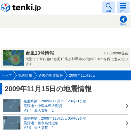
tenki.jp
検索
メニュー
現在地
台風13号情報
07日20:00現在
大型で非常に強い台風13号が那覇市の北約110kmを西に進んでい
ます
トップ
地震情報
過去の地震情報
2009年11月15日
2009年11月15日の地震情報
発生時刻：2009年11月15日23時21分頃
震源地：沖縄本島近海頃
M3.7
最大震度：1
発生時刻：2009年11月15日05時09分頃
震源地：西表島付近頃
M2.9
最大震度：1