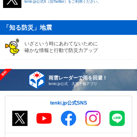
tenki.jp公式X（旧Twitter）をご利用ください。
「知る防災」地震
いざという時にあわてないために
確かな情報と行動で防災力アップ
雨雲レーダーで雨を回避！
tenki.jp公式 天気予報アプリ
tenki.jp公式SNS