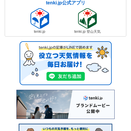
tenki.jp公式アプリ
tenki.jp
tenki.jp 登山天気