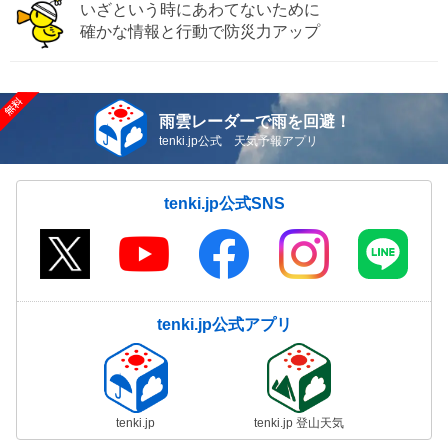
いざという時にあわてないために
確かな情報と行動で防災力アップ
雨雲レーダーで雨を回避！
tenki.jp公式 天気予報アプリ
tenki.jp公式SNS
tenki.jp公式アプリ
tenki.jp
tenki.jp 登山天気