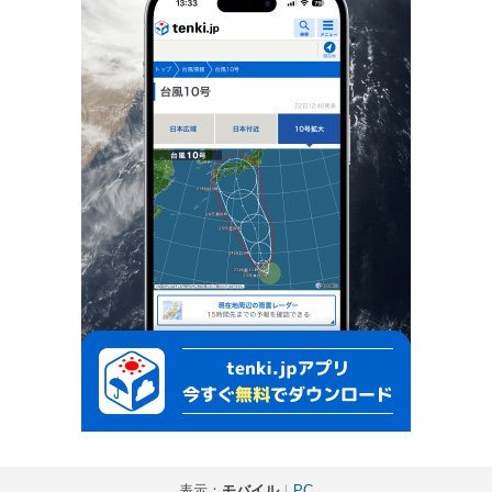
表示：
モバイル
｜
PC