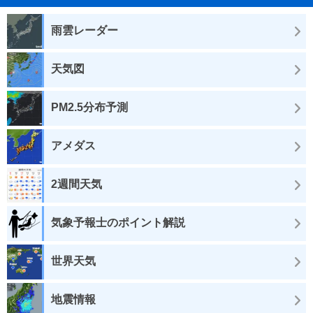
雨雲レーダー
天気図
PM2.5分布予測
アメダス
2週間天気
気象予報士のポイント解説
世界天気
地震情報