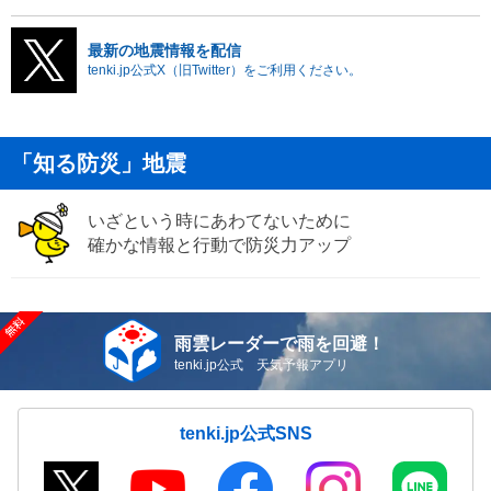
最新の地震情報を配信
tenki.jp公式X（旧Twitter）をご利用ください。
「知る防災」地震
いざという時にあわてないために
確かな情報と行動で防災力アップ
雨雲レーダーで雨を回避！
tenki.jp公式 天気予報アプリ
tenki.jp公式SNS