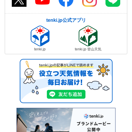
tenki.jp公式アプリ
tenki.jp
tenki.jp 登山天気