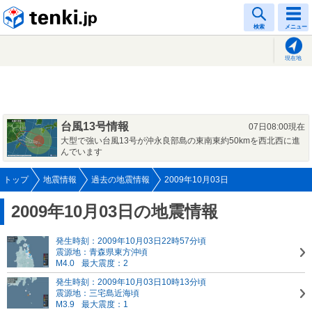
tenki.jp
検索
メニュー
現在地
台風13号情報
07日08:00現在
大型で強い台風13号が沖永良部島の東南東約50kmを西北西に進
んでいます
トップ
地震情報
過去の地震情報
2009年10月03日
2009年10月03日の地震情報
発生時刻：2009年10月03日22時57分頃
震源地：青森県東方沖頃
M4.0
最大震度：2
発生時刻：2009年10月03日10時13分頃
震源地：三宅島近海頃
M3.9
最大震度：1