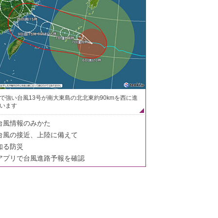
で強い台風13号が南大東島の北北東約90kmを西に進
います
台風情報のみかた
台風の接近、上陸に備えて
知る防災
アプリで台風進路予報を確認