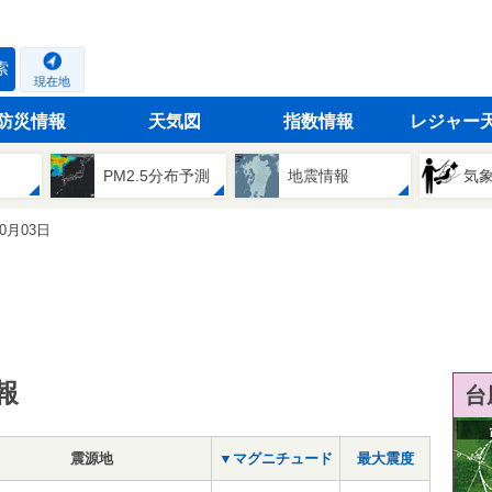
索
現在地
防災情報
天気図
指数情報
レジャー
PM2.5分布予測
地震情報
気
10月03日
報
台
震源地
▼マグニチュード
最大震度