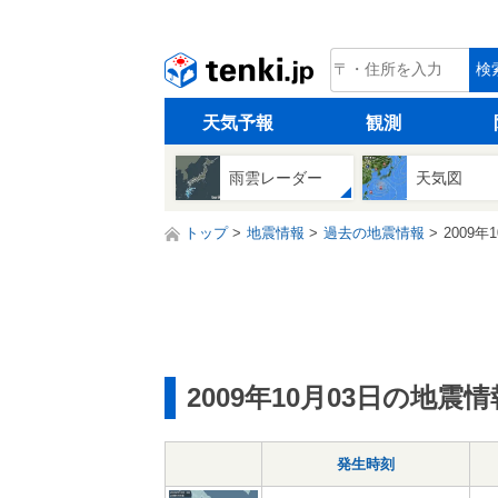
tenki.jp
検
天気予報
観測
雨雲レーダー
天気図
トップ
地震情報
過去の地震情報
2009年
2009年10月03日の地震情
発生時刻