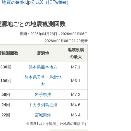
地震のtenki.jp公式X（旧Twitter）
震源地ごとの地震観測回数
期間：2026年04月28日～2026年08月06日
2026年08月06日21:20更新
地震規模
震観測回数
震源地
の最大
330
回
熊本県熊本地方
M7.1
熊本県天草・芦北地
106
回
M6.1
方
56
回
岩手県沖
M7.2
24
回
トカラ列島近海
M4.6
22
回
宮城県沖
M6.4
※震度1以上を観測した地震の集計です