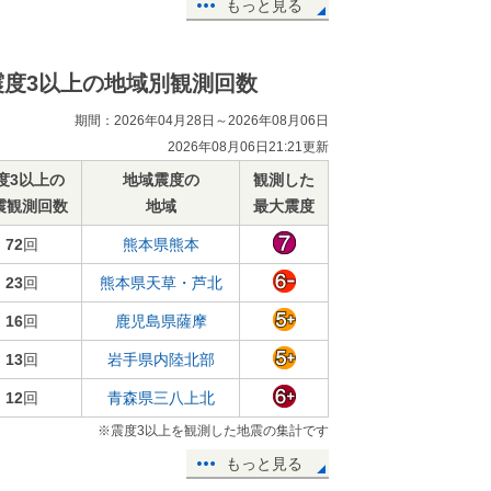
もっと見る
震度3以上の地域別観測回数
期間：2026年04月28日～2026年08月06日
2026年08月06日21:21更新
度3以上の
地域震度の
観測した
震観測回数
地域
最大震度
72
回
熊本県熊本
23
回
熊本県天草・芦北
16
回
鹿児島県薩摩
13
回
岩手県内陸北部
12
回
青森県三八上北
※震度3以上を観測した地震の集計です
もっと見る