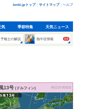
tenki.jpトップ
｜
サイトマップ
｜
ヘルプ
天気
季節特集
天気ニュース
象予報士の解説
熱中症情報
注目
風13号
(ドルフィン)
06日20:00現在