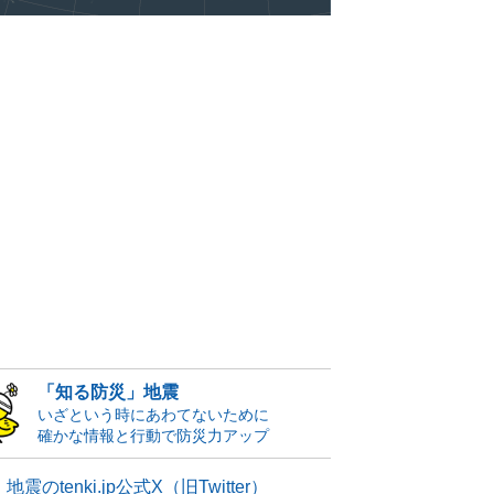
「知る防災」地震
いざという時にあわてないために
確かな情報と行動で防災力アップ
地震のtenki.jp公式X（旧Twitter）