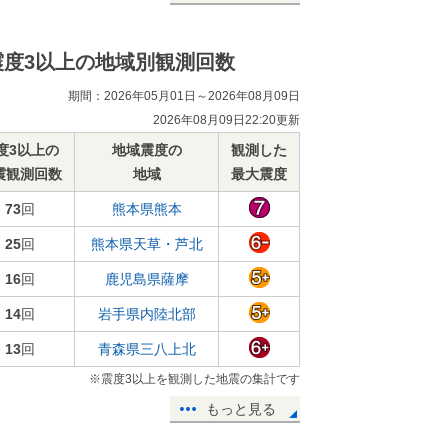
震度3以上の地域別観測回数
期間：2026年05月01日～2026年08月09日
2026年08月09日22:20更新
度3以上の
地域震度の
観測した
震観測回数
地域
最大震度
73
回
熊本県熊本
25
回
熊本県天草・芦北
16
回
鹿児島県薩摩
14
回
岩手県内陸北部
13
回
青森県三八上北
※震度3以上を観測した地震の集計です
もっと見る