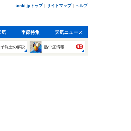
tenki.jpトップ
｜
サイトマップ
｜
ヘルプ
天気
季節特集
天気ニュース
象予報士の解説
熱中症情報
注目