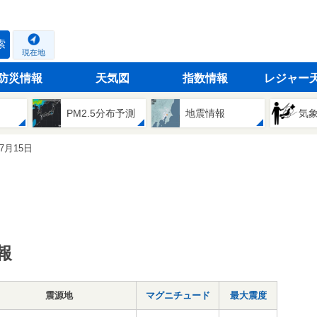
索
現在地
防災情報
天気図
指数情報
レジャー
PM2.5分布予測
地震情報
気
07月15日
報
震源地
マグニチュード
最大震度