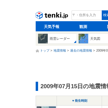
tenki.jp
検
天気予報
観測
雨雲レーダー
天気図
トップ
地震情報
過去の地震情報
2009年
2009年07月15日の地震情
▼発生時刻