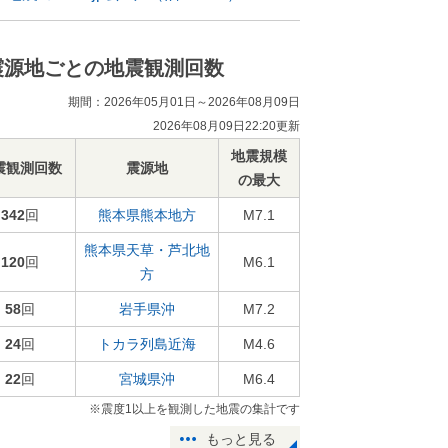
震源地ごとの地震観測回数
期間：2026年05月01日～2026年08月09日
2026年08月09日22:20更新
地震規模
震観測回数
震源地
の最大
342
回
熊本県熊本地方
M7.1
熊本県天草・芦北地
120
回
M6.1
方
58
回
岩手県沖
M7.2
24
回
トカラ列島近海
M4.6
22
回
宮城県沖
M6.4
※震度1以上を観測した地震の集計です
もっと見る