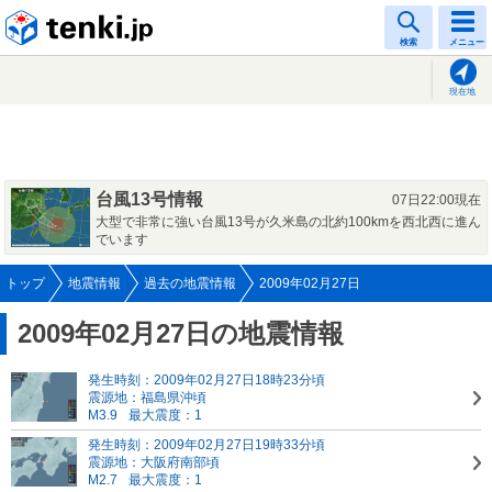
tenki.jp
検索
メニュー
現在地
台風13号情報
07日22:00現在
大型で非常に強い台風13号が久米島の北約100kmを西北西に進ん
でいます
トップ
地震情報
過去の地震情報
2009年02月27日
2009年02月27日の地震情報
発生時刻：2009年02月27日18時23分頃
震源地：福島県沖頃
M3.9
最大震度：1
発生時刻：2009年02月27日19時33分頃
震源地：大阪府南部頃
M2.7
最大震度：1