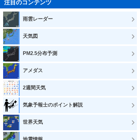
注目のコンテンツ
雨雲レーダー
天気図
PM2.5分布予測
アメダス
2週間天気
気象予報士のポイント解説
世界天気
地震情報