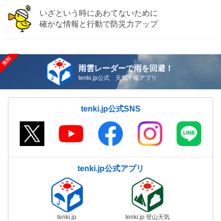
いざという時にあわてないために
確かな情報と行動で防災力アップ
雨雲レーダーで雨を回避！
tenki.jp公式 天気予報アプリ
tenki.jp公式SNS
tenki.jp公式アプリ
tenki.jp
tenki.jp 登山天気