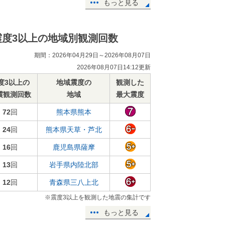
もっと見る
震度3以上の地域別観測回数
期間：2026年04月29日～2026年08月07日
2026年08月07日14:12更新
度3以上の
地域震度の
観測した
震観測回数
地域
最大震度
72
回
熊本県熊本
24
回
熊本県天草・芦北
16
回
鹿児島県薩摩
13
回
岩手県内陸北部
12
回
青森県三八上北
※震度3以上を観測した地震の集計です
もっと見る