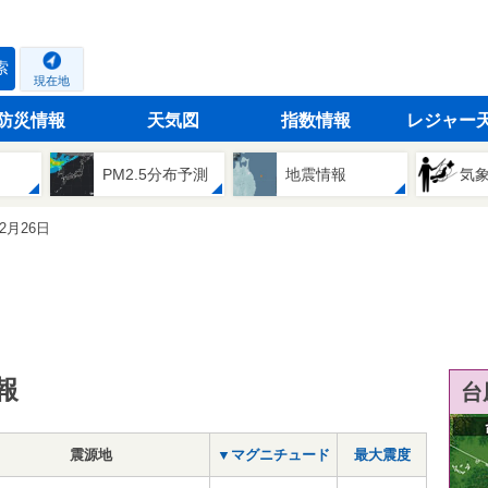
索
現在地
防災情報
天気図
指数情報
レジャー
PM2.5分布予測
地震情報
気
02月26日
報
台
震源地
▼マグニチュード
最大震度