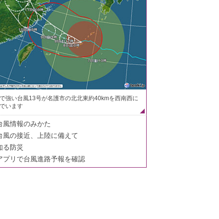
で強い台風13号が名護市の北北東約40kmを西南西に
でいます
台風情報のみかた
台風の接近、上陸に備えて
知る防災
アプリで台風進路予報を確認