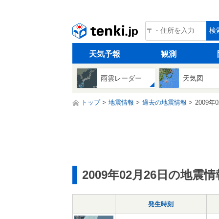
tenki.jp
検
天気予報
観測
雨雲レーダー
天気図
トップ
地震情報
過去の地震情報
2009年
2009年02月26日の地震情
発生時刻