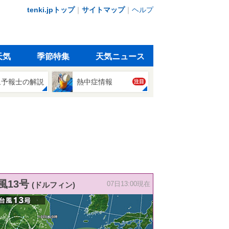
tenki.jpトップ
｜
サイトマップ
｜
ヘルプ
天気
季節特集
天気ニュース
象予報士の解説
熱中症情報
注目
風13号
(ドルフィン)
07日13:00現在