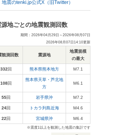
地震のtenki.jp公式X（旧Twitter）
震源地ごとの地震観測回数
期間：2026年04月29日～2026年08月07日
2026年08月07日14:10更新
地震規模
震観測回数
震源地
の最大
332
回
熊本県熊本地方
M7.1
熊本県天草・芦北地
108
回
M6.1
方
55
回
岩手県沖
M7.2
24
回
トカラ列島近海
M4.6
22
回
宮城県沖
M6.4
※震度1以上を観測した地震の集計です