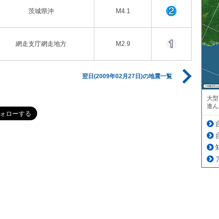
茨城県沖
M4.1
網走支庁網走地方
M2.9
翌日(2009年02月27日)の地震一覧
大型
進ん