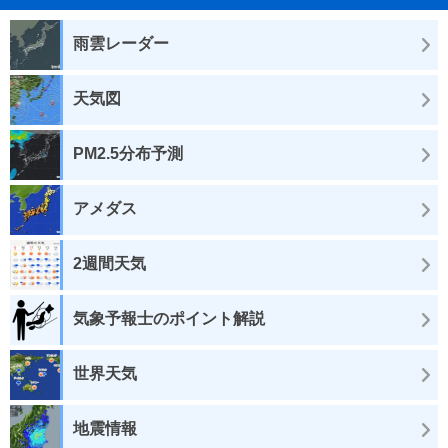
雨雲レーダー
天気図
PM2.5分布予測
アメダス
2週間天気
気象予報士のポイント解説
世界天気
地震情報