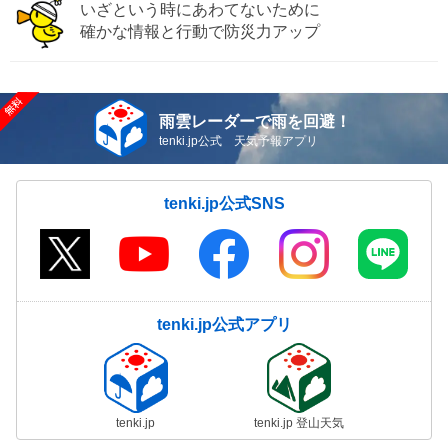
いざという時にあわてないために
確かな情報と行動で防災力アップ
雨雲レーダーで雨を回避！
tenki.jp公式 天気予報アプリ
tenki.jp公式SNS
tenki.jp公式アプリ
tenki.jp
tenki.jp 登山天気