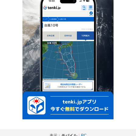
表示：
モバイル
｜
PC