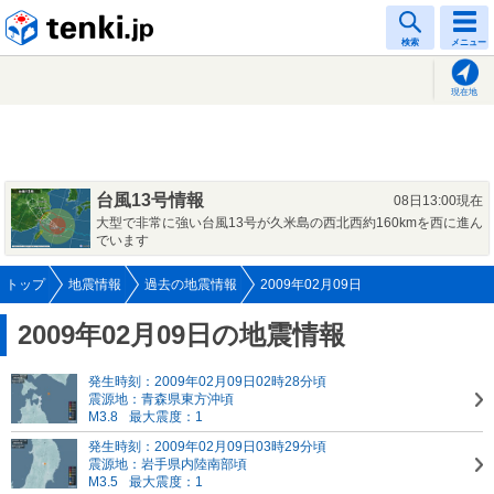
tenki.jp
検索
メニュー
現在地
台風13号情報
08日13:00現在
大型で非常に強い台風13号が久米島の西北西約160kmを西に進ん
でいます
トップ
地震情報
過去の地震情報
2009年02月09日
2009年02月09日の地震情報
発生時刻：2009年02月09日02時28分頃
震源地：青森県東方沖頃
M3.8
最大震度：1
発生時刻：2009年02月09日03時29分頃
震源地：岩手県内陸南部頃
M3.5
最大震度：1