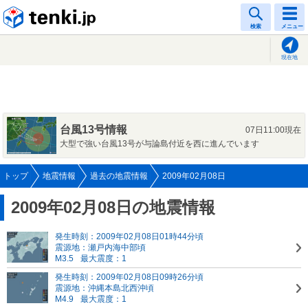
tenki.jp
検索
メニュー
現在地
台風13号情報
07日11:00現在
大型で強い台風13号が与論島付近を西に進んでいます
トップ
地震情報
過去の地震情報
2009年02月08日
2009年02月08日の地震情報
発生時刻：2009年02月08日01時44分頃
震源地：瀬戸内海中部頃
M3.5
最大震度：1
発生時刻：2009年02月08日09時26分頃
震源地：沖縄本島北西沖頃
M4.9
最大震度：1