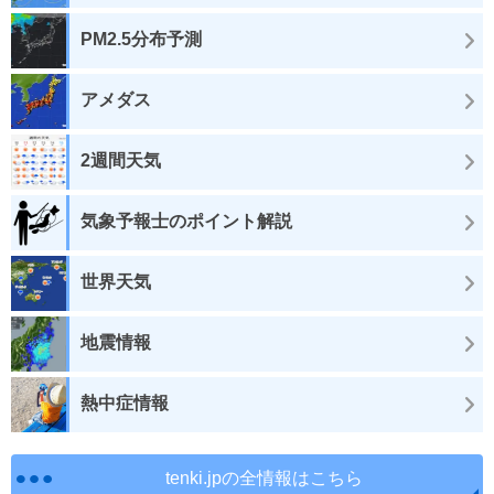
PM2.5分布予測
アメダス
2週間天気
気象予報士のポイント解説
世界天気
地震情報
熱中症情報
tenki.jpの全情報はこちら