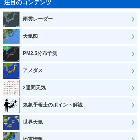
注目のコンテンツ
雨雲レーダー
天気図
PM2.5分布予測
アメダス
2週間天気
気象予報士のポイント解説
世界天気
地震情報