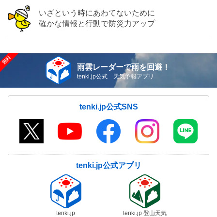
いざという時にあわてないために
確かな情報と行動で防災力アップ
雨雲レーダーで雨を回避！
tenki.jp公式 天気予報アプリ
tenki.jp公式SNS
tenki.jp公式アプリ
tenki.jp
tenki.jp 登山天気