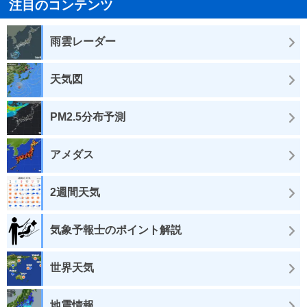
注目のコンテンツ
雨雲レーダー
天気図
PM2.5分布予測
アメダス
2週間天気
気象予報士のポイント解説
世界天気
地震情報