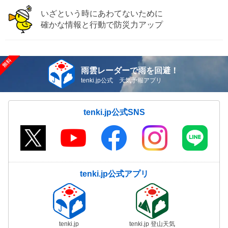
いざという時にあわてないために
確かな情報と行動で防災力アップ
雨雲レーダーで雨を回避！
tenki.jp公式 天気予報アプリ
tenki.jp公式SNS
tenki.jp公式アプリ
tenki.jp
tenki.jp 登山天気