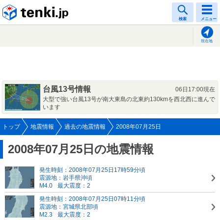
tenki.jp
検索
メニュー
現在地
台風13号情報
06日17:00現在
大型で強い台風13号が南大東島の北東約130kmを西北西に進んで
います
トップ
地震情報
過去の地震情報
2008年07月25日
2008年07月25日の地震情報
発生時刻：2008年07月25日17時59分頃
震源地：岩手県沖頃
M4.0
最大震度：2
発生時刻：2008年07月25日07時11分頃
震源地：宮城県北部頃
M2.3
最大震度：2