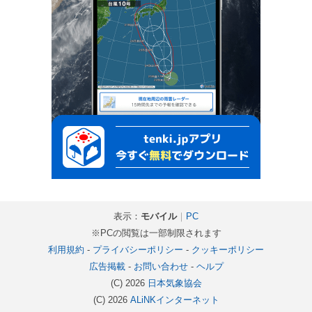
表示：
モバイル
｜
PC
※PCの閲覧は一部制限されます
利用規約
-
プライバシーポリシー
-
クッキーポリシー
広告掲載
-
お問い合わせ
-
ヘルプ
(C) 2026
日本気象協会
(C) 2026
ALiNKインターネット