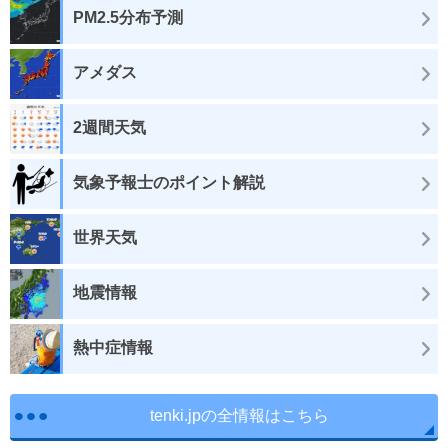
PM2.5分布予測
アメダス
2週間天気
気象予報士のポイント解説
世界天気
地震情報
熱中症情報
tenki.jpの全情報はこちら