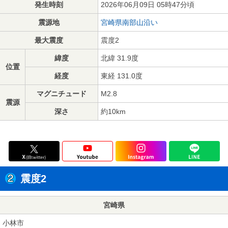
発生時刻
2026年06月09日 05時47分頃
震源地
宮崎県南部山沿い
最大震度
震度2
緯度
北緯 31.9度
位置
経度
東経 131.0度
マグニチュード
M2.8
震源
深さ
約10km
震度2
宮崎県
小林市