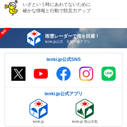
いざという時にあわてないために
確かな情報と行動で防災力アップ
雨雲レーダーで雨を回避！
tenki.jp公式 天気予報アプリ
tenki.jp公式SNS
tenki.jp公式アプリ
tenki.jp
tenki.jp 登山天気