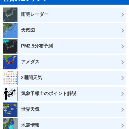
雨雲レーダー
天気図
PM2.5分布予測
アメダス
2週間天気
気象予報士のポイント解説
世界天気
地震情報