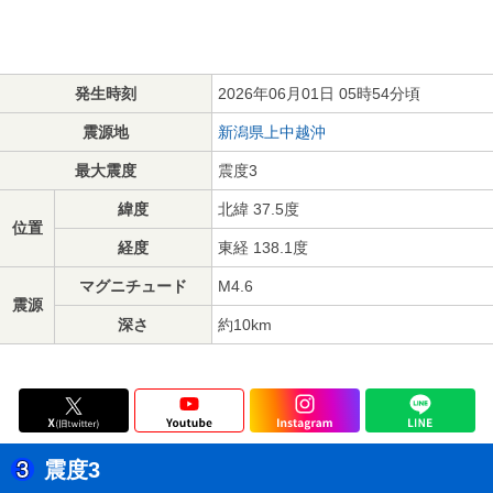
発生時刻
2026年06月01日 05時54分頃
震源地
新潟県上中越沖
最大震度
震度3
緯度
北緯 37.5度
位置
経度
東経 138.1度
マグニチュード
M4.6
震源
深さ
約10km
震度3