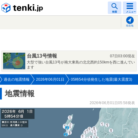
tenki.jp
検索
メニュー
現在地
台風13号情報
07日03:00現在
大型で強い台風13号が南大東島の北北西約150kmを西に進んでい
ます
過去の地震情報
2026年06月01日
05時54分頃発生した地震(最大震度3)
地震情報
2026年06月01日05:58発表