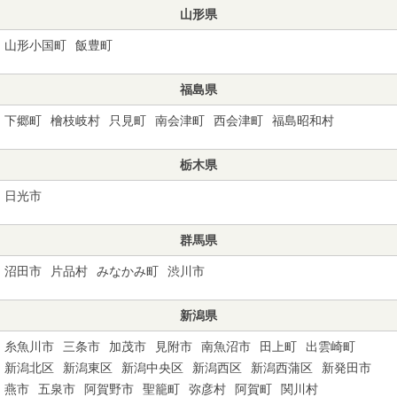
山形県
山形小国町
飯豊町
福島県
下郷町
檜枝岐村
只見町
南会津町
西会津町
福島昭和村
栃木県
日光市
群馬県
沼田市
片品村
みなかみ町
渋川市
新潟県
糸魚川市
三条市
加茂市
見附市
南魚沼市
田上町
出雲崎町
新潟北区
新潟東区
新潟中央区
新潟西区
新潟西蒲区
新発田市
燕市
五泉市
阿賀野市
聖籠町
弥彦村
阿賀町
関川村