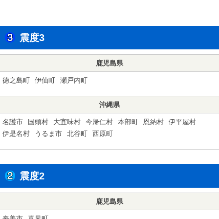
震度3
鹿児島県
徳之島町
伊仙町
瀬戸内町
沖縄県
名護市
国頭村
大宜味村
今帰仁村
本部町
恩納村
伊平屋村
伊是名村
うるま市
北谷町
西原町
震度2
鹿児島県
奄美市
喜界町