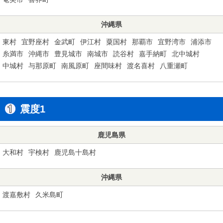
沖縄県
東村
宜野座村
金武町
伊江村
粟国村
那覇市
宜野湾市
浦添市
糸満市
沖縄市
豊見城市
南城市
読谷村
嘉手納町
北中城村
中城村
与那原町
南風原町
座間味村
渡名喜村
八重瀬町
震度1
鹿児島県
大和村
宇検村
鹿児島十島村
沖縄県
渡嘉敷村
久米島町