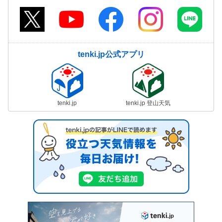
tenki.jp公式アプリ
tenki.jp
tenki.jp 登山天気