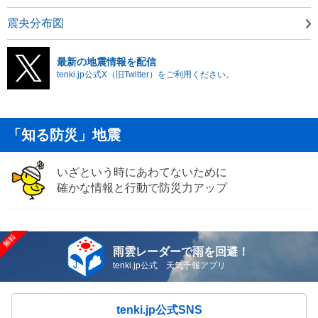
震央分布図
最新の地震情報を配信
tenki.jp公式X（旧Twitter）をご利用ください。
「知る防災」地震
いざという時にあわてないために
確かな情報と行動で防災力アップ
雨雲レーダーで雨を回避！
tenki.jp公式 天気予報アプリ
tenki.jp公式SNS