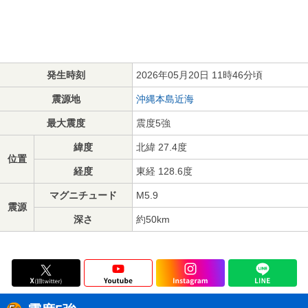
発生時刻
2026年05月20日 11時46分頃
震源地
沖縄本島近海
最大震度
震度5強
緯度
北緯 27.4度
位置
経度
東経 128.6度
マグニチュード
M5.9
震源
深さ
約50km