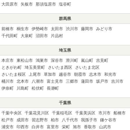
大田原市
矢板市
那須塩原市
塩谷町
群馬県
前橋市
桐生市
伊勢崎市
太田市
渋川市
藤岡市
みどり市
千代田町
大泉町
沼田市
片品村
埼玉県
本庄市
東松山市
鴻巣市
深谷市
滑川町
嵐山町
吉見町
ときがわ町
埼玉美里町
さいたま西区
さいたま北区
さいたま桜区
上尾市
草加市
越谷市
朝霞市
志木市
和光市
桶川市
北本市
八潮市
富士見市
三郷市
蓮田市
坂戸市
吉川市
伊奈町
川島町
松伏町
長瀞町
千葉県
千葉中央区
千葉花見川区
千葉稲毛区
千葉美浜区
市川市
船橋市
松戸市
成田市
習志野市
柏市
八千代市
我孫子市
鎌ケ谷市
浦安市
印西市
白井市
富里市
栄町
旭市
香取市
山武市