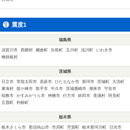
震度1
福島県
須賀川市
西郷村
棚倉町
矢祭町
玉川村
浅川町
いわき市
檜枝岐村
茨城県
日立市
常陸太田市
高萩市
ひたちなか市
那珂市
茨城町
大洗町
東海村
龍ケ崎市
取手市
牛久市
茨城鹿嶋市
潮来市
守谷市
稲敷市
かすみがうら市
神栖市
行方市
鉾田市
美浦村
阿見町
五霞町
利根町
栃木県
栃木さくら市
那須烏山市
市貝町
芳賀町
栃木那珂川町
日光市