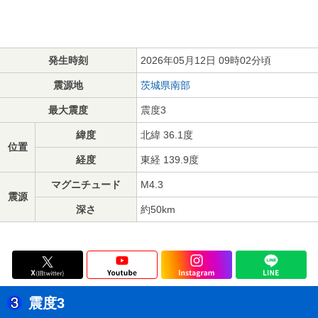
発生時刻
2026年05月12日 09時02分頃
震源地
茨城県南部
最大震度
震度3
緯度
北緯 36.1度
位置
経度
東経 139.9度
マグニチュード
M4.3
震源
深さ
約50km
震度3