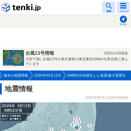
tenki.jp
検索
メニュー
現在地
台風13号情報
06日14:00現在
大型で強い台風13号が南大東島の東北東約190kmを西北西に進ん
でいます
過去の地震情報
2026年05月12日
09時02分頃発生した地震(最大震度3)
地震情報
2026年05月12日09:06発表