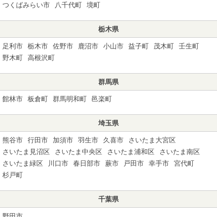
つくばみらい市
八千代町
境町
栃木県
足利市
栃木市
佐野市
鹿沼市
小山市
益子町
茂木町
壬生町
野木町
高根沢町
群馬県
館林市
板倉町
群馬明和町
邑楽町
埼玉県
熊谷市
行田市
加須市
羽生市
久喜市
さいたま大宮区
さいたま見沼区
さいたま中央区
さいたま浦和区
さいたま南区
さいたま緑区
川口市
春日部市
蕨市
戸田市
幸手市
宮代町
杉戸町
千葉県
野田市