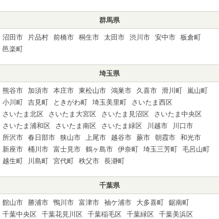
群馬県
沼田市
片品村
前橋市
桐生市
太田市
渋川市
安中市
板倉町
邑楽町
埼玉県
熊谷市
加須市
本庄市
東松山市
鴻巣市
久喜市
滑川町
嵐山町
小川町
吉見町
ときがわ町
埼玉美里町
さいたま西区
さいたま北区
さいたま大宮区
さいたま見沼区
さいたま中央区
さいたま浦和区
さいたま南区
さいたま緑区
川越市
川口市
所沢市
春日部市
狭山市
上尾市
越谷市
蕨市
朝霞市
和光市
新座市
桶川市
富士見市
鶴ヶ島市
伊奈町
埼玉三芳町
毛呂山町
越生町
川島町
宮代町
秩父市
長瀞町
千葉県
館山市
勝浦市
鴨川市
富津市
袖ケ浦市
大多喜町
鋸南町
千葉中央区
千葉花見川区
千葉稲毛区
千葉緑区
千葉美浜区