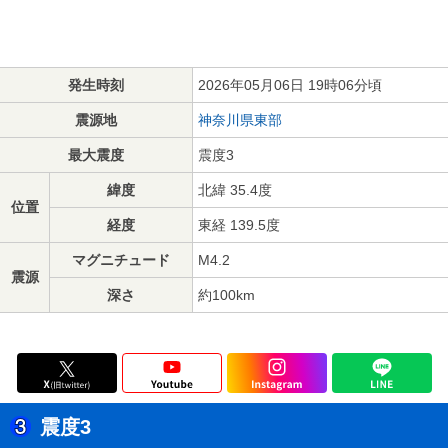
発生時刻
2026年05月06日 19時06分頃
震源地
神奈川県東部
最大震度
震度3
緯度
北緯 35.4度
位置
経度
東経 139.5度
マグニチュード
M4.2
震源
深さ
約100km
震度3