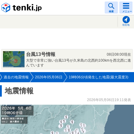
tenki.jp
検索
メニュー
現在地
台風13号情報
08日08:00現在
大型で非常に強い台風13号が久米島の北西約100kmを西北西に進
んでいます
過去の地震情報
2026年05月06日
19時06分頃発生した地震(最大震度3)
地震情報
2026年05月06日19:11発表