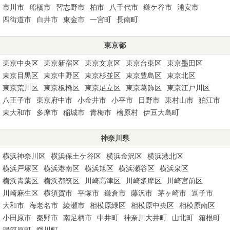
市川市
船橋市
習志野市
柏市
八千代市
鎌ケ谷市
浦安市
四街道市
白井市
東金市
一宮町
長南町
東京都
東京中央区
東京新宿区
東京文京区
東京台東区
東京墨田区
東京目黒区
東京中野区
東京杉並区
東京豊島区
東京北区
東京荒川区
東京板橋区
東京足立区
東京葛飾区
東京江戸川区
八王子市
東京府中市
小金井市
小平市
日野市
東村山市
狛江市
東大和市
多摩市
稲城市
青梅市
檜原村
伊豆大島町
神奈川県
横浜神奈川区
横浜保土ケ谷区
横浜金沢区
横浜港北区
横浜戸塚区
横浜港南区
横浜旭区
横浜瀬谷区
横浜泉区
横浜青葉区
横浜都筑区
川崎高津区
川崎多摩区
川崎宮前区
川崎麻生区
横須賀市
平塚市
鎌倉市
藤沢市
茅ヶ崎市
逗子市
大和市
海老名市
綾瀬市
相模原緑区
相模原中央区
相模原南区
小田原市
秦野市
南足柄市
中井町
神奈川大井町
山北町
箱根町
湯河原町
愛川町