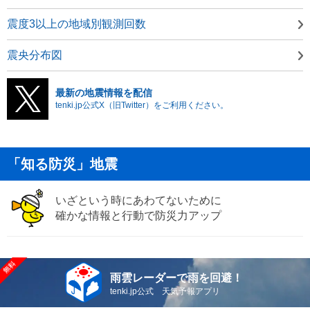
震度3以上の地域別観測回数
震央分布図
最新の地震情報を配信
tenki.jp公式X（旧Twitter）をご利用ください。
「知る防災」地震
いざという時にあわてないために
確かな情報と行動で防災力アップ
雨雲レーダーで雨を回避！
tenki.jp公式 天気予報アプリ