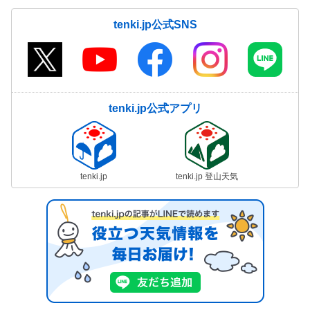
tenki.jp公式SNS
tenki.jp公式アプリ
tenki.jp
tenki.jp 登山天気