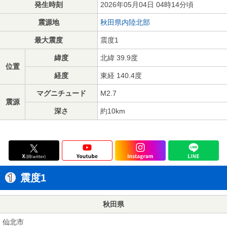
発生時刻
2026年05月04日 04時14分頃
震源地
秋田県内陸北部
最大震度
震度1
緯度
北緯 39.9度
位置
経度
東経 140.4度
マグニチュード
M2.7
震源
深さ
約10km
震度1
秋田県
仙北市