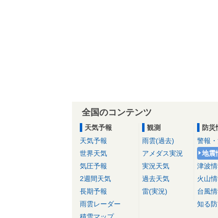
全国のコンテンツ
天気予報
観測
防災
天気予報
雨雲(過去)
警報・
世界天気
アメダス実況
地震
気圧予報
実況天気
津波情
2週間天気
過去天気
火山情
長期予報
雷(実況)
台風情
雨雲レーダー
知る防
積雪マップ