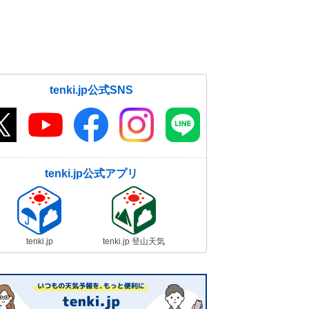
tenki.jp公式SNS
tenki.jp公式アプリ
tenki.jp
tenki.jp 登山天気