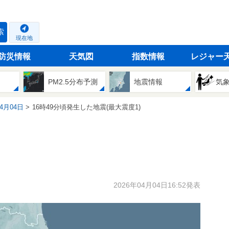
索
現在地
防災情報
天気図
指数情報
レジャー
PM2.5分布予測
地震情報
気
04月04日
16時49分頃発生した地震(最大震度1)
2026年04月04日16:52発表