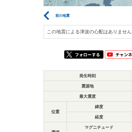
前の地震
この地震による津波の心配はありません
発生時刻
震源地
最大震度
緯度
位置
経度
マグニチュード