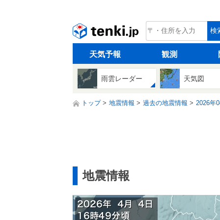
tenki.jp
検
天気予報
観測
雨雲レーダー
天気図
トップ
地震情報
過去の地震情報
2026年
地震情報