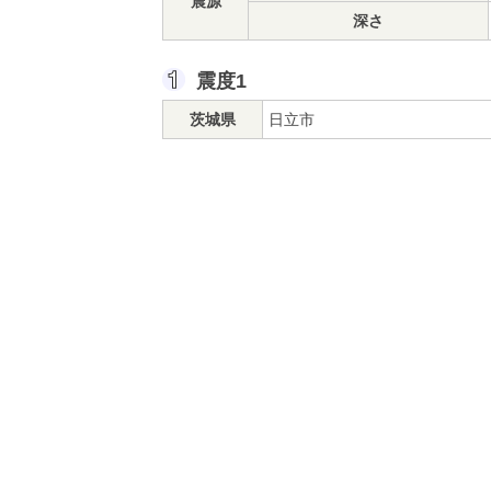
震源
深さ
震度1
茨城県
日立市