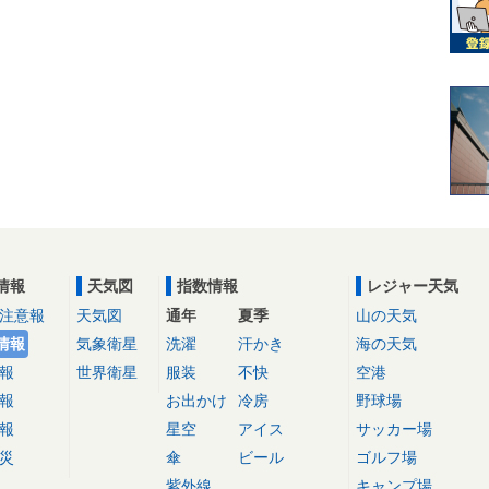
情報
天気図
指数情報
レジャー天気
注意報
天気図
通年
夏季
山の天気
情報
気象衛星
洗濯
汗かき
海の天気
報
世界衛星
服装
不快
空港
報
お出かけ
冷房
野球場
報
星空
アイス
サッカー場
災
傘
ビール
ゴルフ場
紫外線
キャンプ場