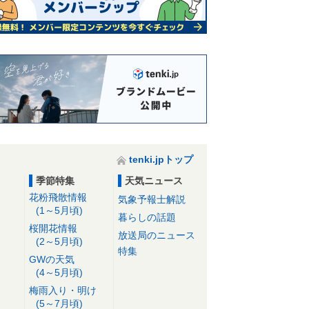
tenki.jpトップ
季節特集
天気ニュース
花粉飛散情報
気象予報士解説
(1～5月頃)
暮らしの話題
桜開花情報
放送局のニュース
(2～5月頃)
特集
GWの天気
(4～5月頃)
梅雨入り・明け
(5～7月頃)