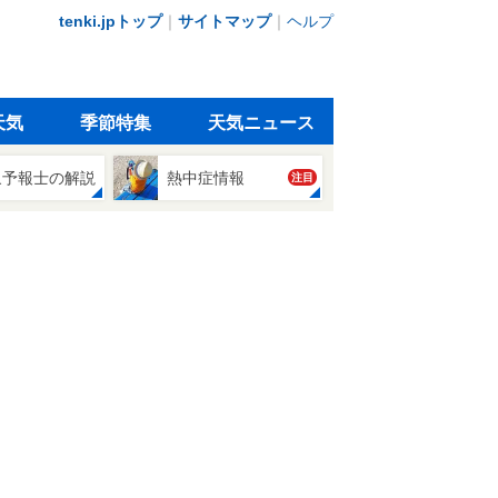
tenki.jpトップ
｜
サイトマップ
｜
ヘルプ
天気
季節特集
天気ニュース
象予報士の解説
熱中症情報
注目