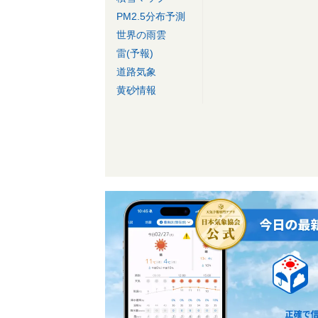
PM2.5分布予測
世界の雨雲
雷(予報)
道路気象
黄砂情報