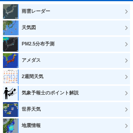
雨雲レーダー
天気図
PM2.5分布予測
アメダス
2週間天気
気象予報士のポイント解説
世界天気
地震情報