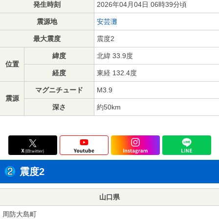
発生時刻
2026年04月04日 06時39分頃
震源地
安芸灘
最大震度
震度2
緯度
北緯 33.9度
位置
経度
東経 132.4度
マグニチュード
M3.9
震源
深さ
約50km
震度2
山口県
周防大島町