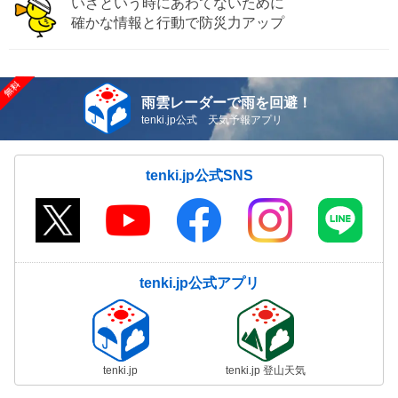
いざという時にあわてないために
確かな情報と行動で防災力アップ
雨雲レーダーで雨を回避！
tenki.jp公式 天気予報アプリ
tenki.jp公式SNS
tenki.jp公式アプリ
tenki.jp
tenki.jp 登山天気