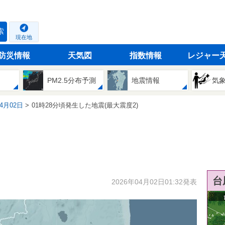
索
現在地
防災情報
天気図
指数情報
レジャー
PM2.5分布予測
地震情報
気
04月02日
01時28分頃発生した地震(最大震度2)
台
2026年04月02日01:32発表