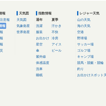
情報
天気図
指数情報
レジャー天気
注意報
天気図
通年
夏季
山の天気
情報
気象衛星
洗濯
汗かき
海の天気
報
世界衛星
服装
不快
空港
報
お出かけ
冷房
野球場
報
星空
アイス
サッカー場
災
傘
ビール
ゴルフ場
紫外線
キャンプ場
体感温度
競馬・競艇・競輪
洗車
釣り
睡眠
お出かけスポット