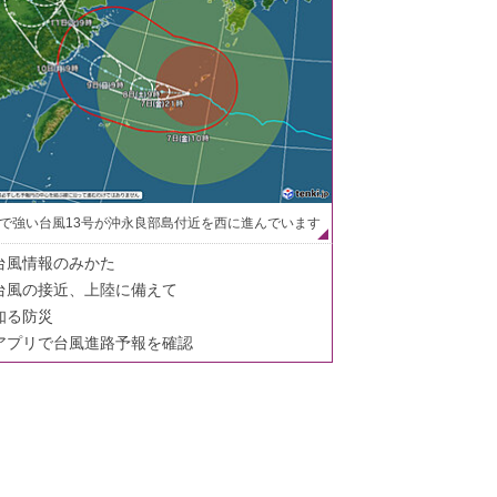
で強い台風13号が沖永良部島付近を西に進んでいます
台風情報のみかた
台風の接近、上陸に備えて
知る防災
アプリで台風進路予報を確認