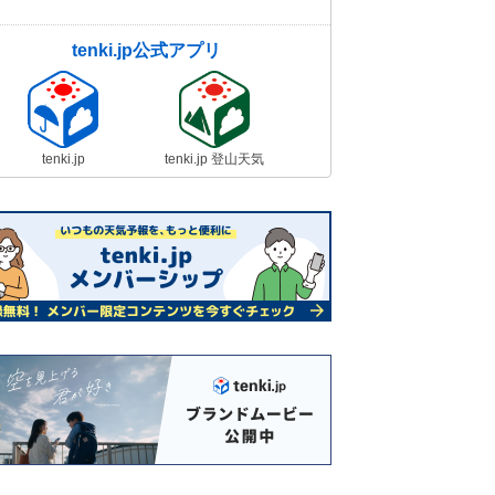
tenki.jp公式アプリ
tenki.jp
tenki.jp 登山天気