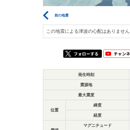
前の地震
この地震による津波の心配はありません
発生時刻
震源地
最大震度
緯度
位置
経度
マグニチュード