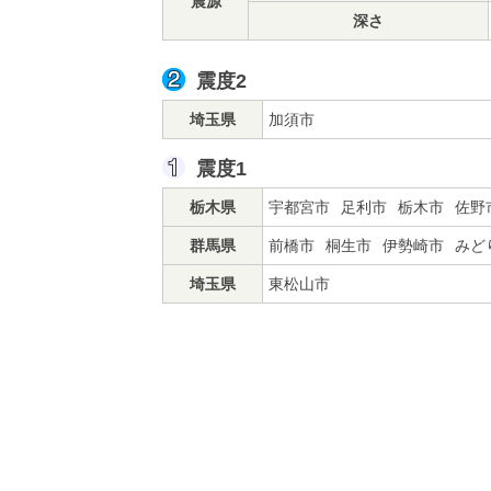
震源
深さ
震度2
埼玉県
加須市
震度1
栃木県
宇都宮市
足利市
栃木市
佐野
群馬県
前橋市
桐生市
伊勢崎市
みど
埼玉県
東松山市