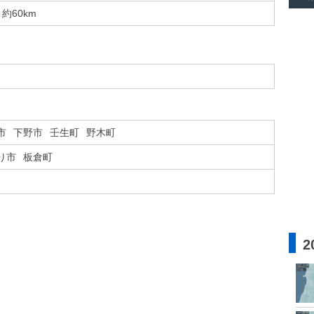
約60km
市
下野市
壬生町
野木町
り市
板倉町
2