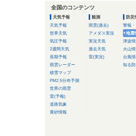
全国のコンテンツ
天気予報
観測
防災
天気予報
雨雲(過去)
警報・
世界天気
アメダス実況
地震
気圧予報
実況天気
津波情
2週間天気
過去天気
火山情
長期予報
雷(実況)
台風情
雨雲レーダー
知る防
積雪マップ
PM2.5分布予測
世界の雨雲
雷(予報)
道路気象
黄砂情報