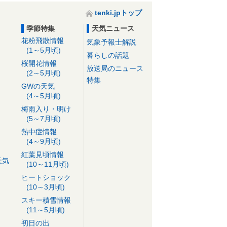
tenki.jpトップ
季節特集
天気ニュース
花粉飛散情報
気象予報士解説
(1～5月頃)
暮らしの話題
桜開花情報
放送局のニュース
(2～5月頃)
特集
GWの天気
(4～5月頃)
梅雨入り・明け
(5～7月頃)
熱中症情報
(4～9月頃)
紅葉見頃情報
天気
(10～11月頃)
ヒートショック
(10～3月頃)
スキー積雪情報
(11～5月頃)
初日の出