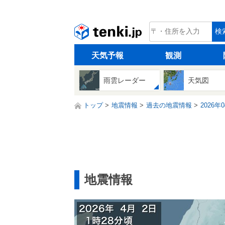
tenki.jp
検
天気予報
観測
雨雲レーダー
天気図
トップ
地震情報
過去の地震情報
2026年
地震情報