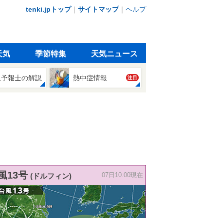
tenki.jpトップ
｜
サイトマップ
｜
ヘルプ
天気
季節特集
天気ニュース
象予報士の解説
熱中症情報
注目
風13号
(ドルフィン)
07日10:00現在