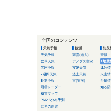
全国のコンテンツ
天気予報
観測
防災
天気予報
雨雲(過去)
警報・
世界天気
アメダス実況
地震
気圧予報
実況天気
津波情
2週間天気
過去天気
火山情
長期予報
雷(実況)
台風情
雨雲レーダー
知る防
積雪マップ
PM2.5分布予測
世界の雨雲