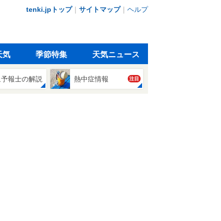
tenki.jpトップ
｜
サイトマップ
｜
ヘルプ
天気
季節特集
天気ニュース
象予報士の解説
熱中症情報
注目