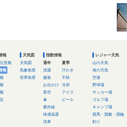
情報
天気図
指数情報
レジャー天気
注意報
天気図
通年
夏季
山の天気
情報
気象衛星
洗濯
汗かき
海の天気
報
世界衛星
服装
不快
空港
報
お出かけ
冷房
野球場
報
星空
アイス
サッカー場
災
傘
ビール
ゴルフ場
紫外線
キャンプ場
体感温度
競馬・競艇・競輪
洗車
釣り