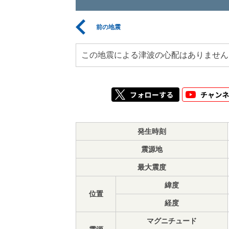
前の地震
この地震による津波の心配はありません
発生時刻
震源地
最大震度
緯度
位置
経度
マグニチュード