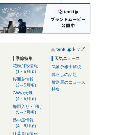
tenki.jpトップ
季節特集
天気ニュース
花粉飛散情報
気象予報士解説
(1～5月頃)
暮らしの話題
桜開花情報
放送局のニュース
(2～5月頃)
特集
GWの天気
(4～5月頃)
梅雨入り・明け
(5～7月頃)
熱中症情報
(4～9月頃)
紅葉見頃情報