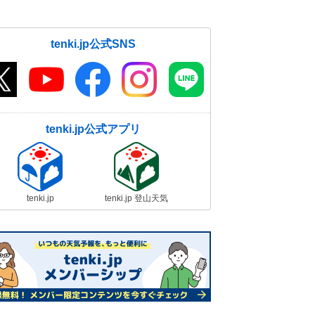
tenki.jp公式SNS
tenki.jp公式アプリ
tenki.jp
tenki.jp 登山天気