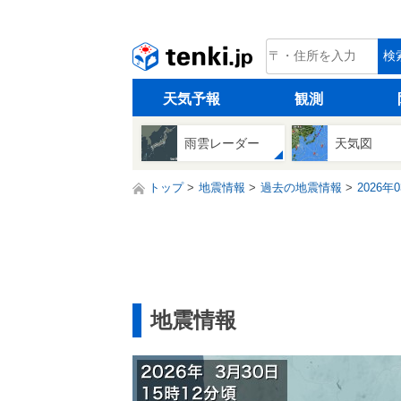
tenki.jp
検
天気予報
観測
雨雲レーダー
天気図
トップ
地震情報
過去の地震情報
2026年
地震情報