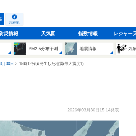
索
現在地
防災情報
天気図
指数情報
レジャー
PM2.5分布予測
地震情報
気
03月30日
15時12分頃発生した地震(最大震度1)
2026年03月30日15:14発表