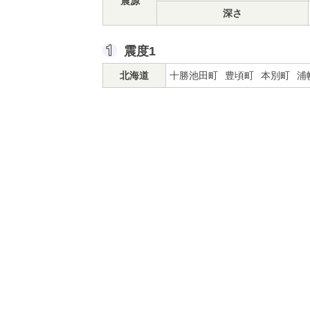
震源
深さ
震度1
北海道
十勝池田町
豊頃町
本別町
浦