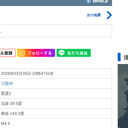
次の地震
。
2026年03月26日 23時47分頃
三陸沖
震度1
北緯 39.5度
東経 143.3度
M4.5