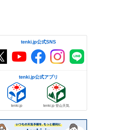
tenki.jp公式SNS
tenki.jp公式アプリ
tenki.jp
tenki.jp 登山天気