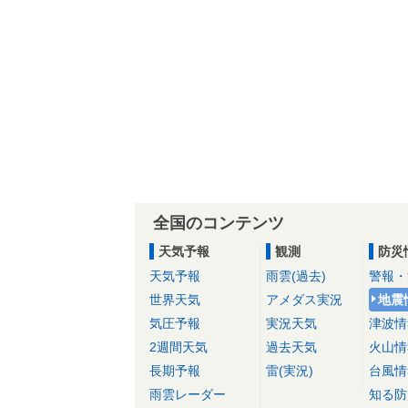
全国のコンテンツ
天気予報
観測
防災
天気予報
雨雲(過去)
警報・
世界天気
アメダス実況
地震
気圧予報
実況天気
津波情
2週間天気
過去天気
火山情
長期予報
雷(実況)
台風情
雨雲レーダー
知る防