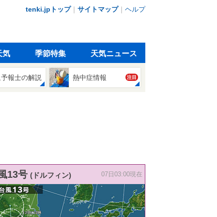
tenki.jpトップ
｜
サイトマップ
｜
ヘルプ
天気
季節特集
天気ニュース
象予報士の解説
熱中症情報
注目
風13号
(ドルフィン)
07日03:00現在