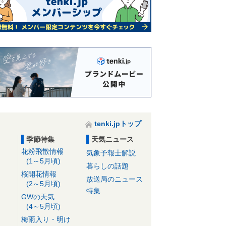
tenki.jpトップ
季節特集
天気ニュース
花粉飛散情報
気象予報士解説
(1～5月頃)
暮らしの話題
桜開花情報
放送局のニュース
(2～5月頃)
特集
GWの天気
(4～5月頃)
梅雨入り・明け