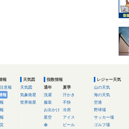
情報
天気図
指数情報
レジャー天気
注意報
天気図
通年
夏季
山の天気
情報
気象衛星
洗濯
汗かき
海の天気
報
世界衛星
服装
不快
空港
報
お出かけ
冷房
野球場
報
星空
アイス
サッカー場
災
傘
ビール
ゴルフ場