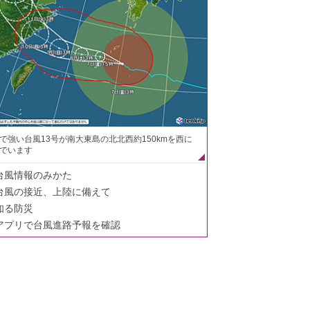
で強い台風13号が南大東島の北北西約150kmを西に
でいます
台風情報のみかた
台風の接近、上陸に備えて
知る防災
アプリで台風進路予報を確認