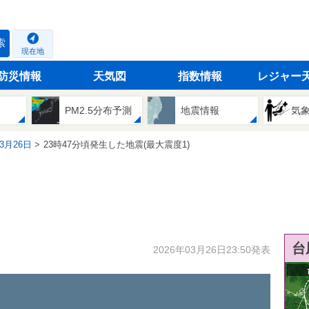
索
現在地
防災情報
天気図
指数情報
レジャー
PM2.5分布予測
地震情報
気
03月26日
23時47分頃発生した地震(最大震度1)
台
2026年03月26日23:50発表