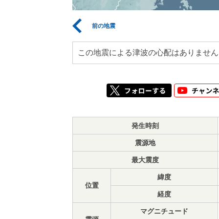
前の地震
この地震による津波の心配はありません
発生時刻
震源地
最大震度
緯度
位置
経度
マグニチュード