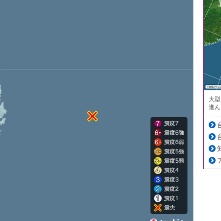
大型
進ん