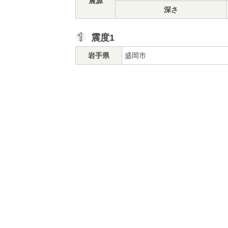
震源
深さ
震度1
岩手県
盛岡市