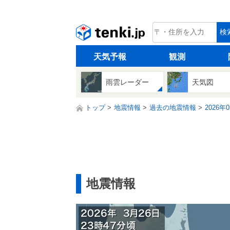
tenki.jp
検
天気予報
観測
雨雲レーダー
天気図
トップ
地震情報
過去の地震情報
2026年
地震情報