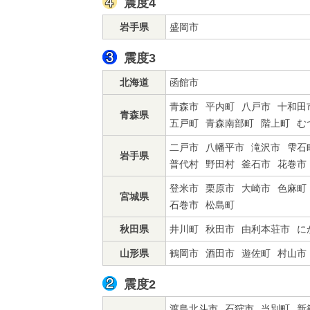
震度4
岩手県
盛岡市
震度3
北海道
函館市
青森市
平内町
八戸市
十和田
青森県
五戸町
青森南部町
階上町
む
二戸市
八幡平市
滝沢市
雫石
岩手県
普代村
野田村
釜石市
花巻市
登米市
栗原市
大崎市
色麻町
宮城県
石巻市
松島町
秋田県
井川町
秋田市
由利本荘市
に
山形県
鶴岡市
酒田市
遊佐町
村山市
震度2
渡島北斗市
石狩市
当別町
新