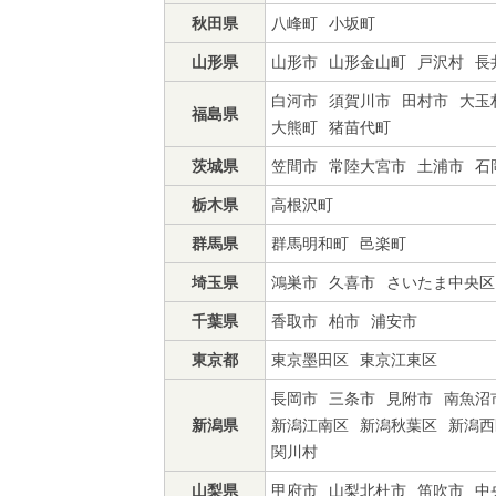
秋田県
八峰町
小坂町
山形県
山形市
山形金山町
戸沢村
長
白河市
須賀川市
田村市
大玉
福島県
大熊町
猪苗代町
茨城県
笠間市
常陸大宮市
土浦市
石
栃木県
高根沢町
群馬県
群馬明和町
邑楽町
埼玉県
鴻巣市
久喜市
さいたま中央区
千葉県
香取市
柏市
浦安市
東京都
東京墨田区
東京江東区
長岡市
三条市
見附市
南魚沼
新潟県
新潟江南区
新潟秋葉区
新潟西
関川村
山梨県
甲府市
山梨北杜市
笛吹市
中