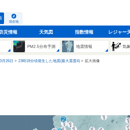
索
現在地
防災情報
天気図
指数情報
レジャー
PM2.5分布予測
地震情報
気
03月26日
23時18分頃発生した地震(最大震度4)
拡大画像