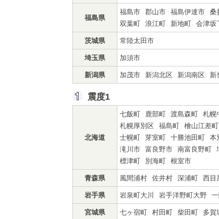
福島市
郡山市
福島伊達市
桑
福島県
双葉町
浪江町
新地町
会津坂
茨城県
常陸太田市
埼玉県
加須市
新潟県
加茂市
新潟北区
新潟南区
新
震度1
七飯町
鹿部町
渡島森町
札幌
札幌厚別区
福島町
檜山江差町
北海道
士幌町
芽室町
十勝池田町
本
滝川市
富良野市
南富良野町
標津町
別海町
根室市
青森県
風間浦村
佐井村
深浦町
西目
岩手県
岩泉町大川
岩手洋野町大野
一
宮城県
七ヶ宿町
村田町
柴田町
多賀