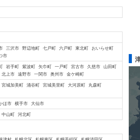
市
三沢市
野辺地町
七戸町
六戸町
東北町
おいらせ町
つ市
町
岩手町
紫波町
矢巾町
一戸町
宮古市
久慈市
山田町
北上市
遠野市
一関市
奥州市
金ケ崎町
宮城加美町
涌谷町
宮城美里町
大河原町
丸森町
かほ市
横手市
大仙市
中山町
河北町
篠津村
札幌北区
札幌東区
札幌手稲区
札幌清田区