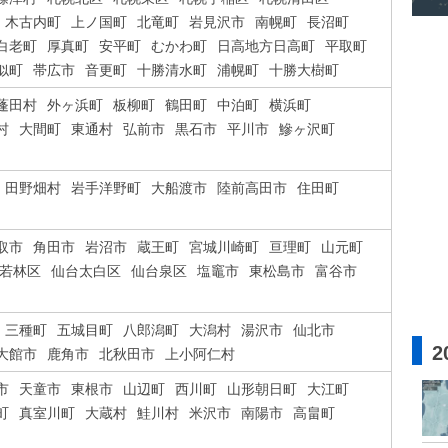
木古内町
上ノ国町
北竜町
岩見沢市
南幌町
長沼町
白老町
厚真町
安平町
むかわ町
日高地方日高町
平取町
似町
帯広市
音更町
十勝清水町
浦幌町
十勝大樹町
蓬田村
外ヶ浜町
板柳町
鶴田町
中泊町
横浜町
村
大間町
東通村
弘前市
黒石市
平川市
鰺ヶ沢町
田野畑村
岩手洋野町
大船渡市
陸前高田市
住田町
取市
角田市
岩沼市
蔵王町
宮城川崎町
亘理町
山元町
若林区
仙台太白区
仙台泉区
塩竈市
東松島市
富谷市
三種町
五城目町
八郎潟町
大潟村
湯沢市
仙北市
2
大館市
鹿角市
北秋田市
上小阿仁村
市
天童市
東根市
山辺町
西川町
山形朝日町
大江町
町
真室川町
大蔵村
鮭川村
米沢市
南陽市
高畠町