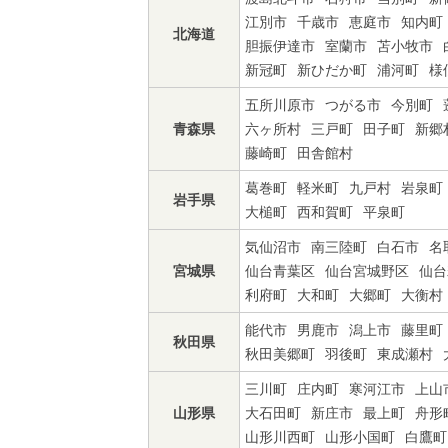
江別市
千歳市
恵庭市
知内町
北海道
胆振伊達市
室蘭市
苫小牧市
新冠町
新ひだか町
浦河町
様
五所川原市
つがる市
今別町
青森県
六ヶ所村
三戸町
田子町
新郷
藤崎町
田舎館村
葛巻町
軽米町
九戸村
岩泉町
岩手県
大槌町
西和賀町
平泉町
気仙沼市
南三陸町
白石市
名
宮城県
仙台青葉区
仙台宮城野区
仙台
利府町
大和町
大郷町
大衡村
能代市
男鹿市
潟上市
藤里町
秋田県
秋田美郷町
羽後町
東成瀬村
三川町
庄内町
寒河江市
上山
山形県
大石田町
新庄市
最上町
舟形
山形川西町
山形小国町
白鷹町