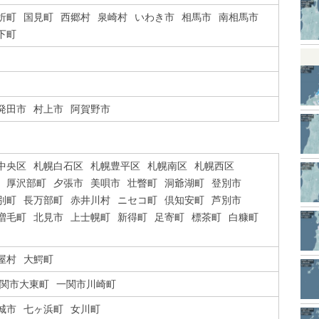
折町
国見町
西郷村
泉崎村
いわき市
相馬市
南相馬市
下町
発田市
村上市
阿賀野市
中央区
札幌白石区
札幌豊平区
札幌南区
札幌西区
厚沢部町
夕張市
美唄市
壮瞥町
洞爺湖町
登別市
別町
長万部町
赤井川村
ニセコ町
倶知安町
芦別市
増毛町
北見市
上士幌町
新得町
足寄町
標茶町
白糠町
屋村
大鰐町
関市大東町
一関市川崎町
城市
七ヶ浜町
女川町