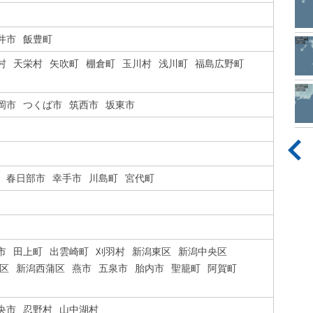
井市
飯豊町
村
天栄村
矢吹町
棚倉町
玉川村
浅川町
福島広野町
岡市
つくば市
筑西市
坂東市
春日部市
幸手市
川島町
宮代町
市
田上町
出雲崎町
刈羽村
新潟東区
新潟中央区
区
新潟西蒲区
燕市
五泉市
胎内市
聖籠町
阿賀町
央市
忍野村
山中湖村