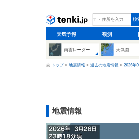
tenki.jp
検
天気予報
観測
雨雲レーダー
天気図
トップ
地震情報
過去の地震情報
2026年
地震情報