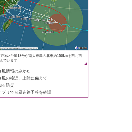
で強い台風13号が南大東島の北東約150kmを西北西
んでいます
台風情報のみかた
台風の接近、上陸に備えて
知る防災
アプリで台風進路予報を確認