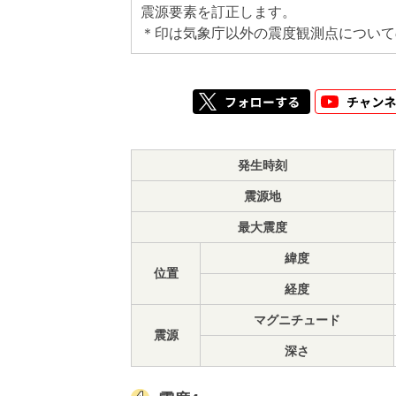
震源要素を訂正します。
＊印は気象庁以外の震度観測点について
発生時刻
震源地
最大震度
緯度
位置
経度
マグニチュード
震源
深さ