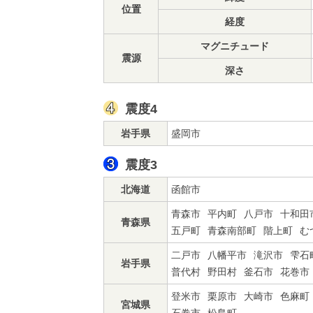
位置
経度
マグニチュード
震源
深さ
震度4
岩手県
盛岡市
震度3
北海道
函館市
青森市
平内町
八戸市
十和田
青森県
五戸町
青森南部町
階上町
む
二戸市
八幡平市
滝沢市
雫石
岩手県
普代村
野田村
釜石市
花巻市
登米市
栗原市
大崎市
色麻町
宮城県