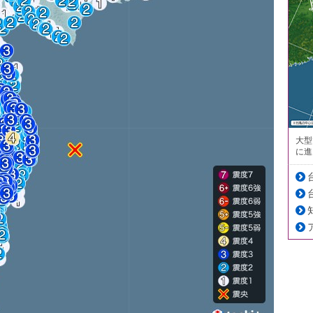
大型
に進