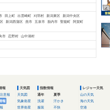
市
田上町
出雲崎町
刈羽村
新潟東区
新潟中央区
区
新潟西蒲区
燕市
五泉市
胎内市
聖籠町
阿賀町
央市
忍野村
山中湖村
情報
天気図
指数情報
レジャー天気
注意報
天気図
通年
夏季
山の天気
情報
気象衛星
洗濯
汗かき
海の天気
報
世界衛星
服装
不快
空港