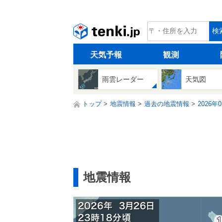
tenki.jp
検
天気予報
観測
雨雲レーダー
天気図
トップ
地震情報
過去の地震情報
2026年
地震情報