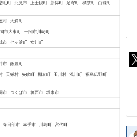
増毛町
北見市
上士幌町
新得町
足寄町
標茶町
白糠町
屋村
大鰐町
関市大東町
一関市川崎町
城市
七ヶ浜町
女川町
井市
飯豊町
村
天栄村
矢吹町
棚倉町
玉川村
浅川町
福島広野町
岡市
つくば市
筑西市
坂東市
春日部市
幸手市
川島町
宮代町