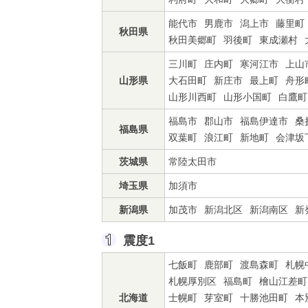
能代市
男鹿市
潟上市
藤里町
秋田県
秋田美郷町
羽後町
東成瀬村
三川町
庄内町
寒河江市
上山
山形県
大石田町
新庄市
最上町
舟形
山形川西町
山形小国町
白鷹町
福島市
郡山市
福島伊達市
桑
福島県
双葉町
浪江町
新地町
会津坂
茨城県
常陸太田市
埼玉県
加須市
新潟県
加茂市
新潟北区
新潟南区
新
震度1
七飯町
鹿部町
渡島森町
札幌
札幌厚別区
福島町
檜山江差町
北海道
士幌町
芽室町
十勝池田町
本