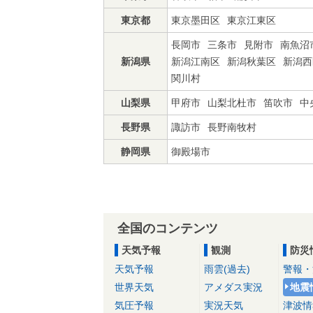
東京都
東京墨田区
東京江東区
長岡市
三条市
見附市
南魚沼
新潟県
新潟江南区
新潟秋葉区
新潟西
関川村
山梨県
甲府市
山梨北杜市
笛吹市
中
長野県
諏訪市
長野南牧村
静岡県
御殿場市
全国のコンテンツ
天気予報
観測
防災
天気予報
雨雲(過去)
警報・
世界天気
アメダス実況
地震
気圧予報
実況天気
津波情