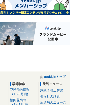
tenki.jpトップ
季節特集
天気ニュース
花粉飛散情報
気象予報士解説
(1～5月頃)
暮らしの話題
桜開花情報
放送局のニュース
(2～5月頃)