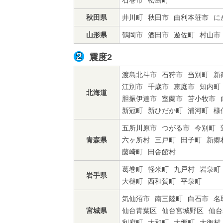
石巻市
松島町
秋田県
井川町
秋田市
由利本荘市
に
山形県
鶴岡市
酒田市
遊佐町
村山市
震度2
渡島北斗市
石狩市
当別町
新
江別市
千歳市
恵庭市
知内町
北海道
胆振伊達市
室蘭市
苫小牧市
新冠町
新ひだか町
浦河町
様
五所川原市
つがる市
今別町
青森県
六ヶ所村
三戸町
田子町
新郷
藤崎町
田舎館村
葛巻町
軽米町
九戸村
岩泉町
岩手県
大槌町
西和賀町
平泉町
気仙沼市
南三陸町
白石市
名
宮城県
仙台青葉区
仙台宮城野区
仙台
利府町
大和町
大郷町
大衡村