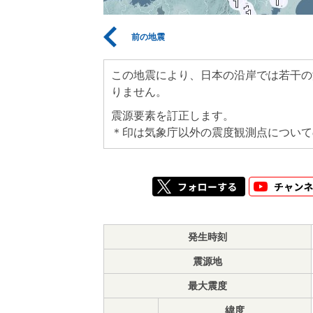
前の地震
この地震により、日本の沿岸では若干の
りません。
震源要素を訂正します。
＊印は気象庁以外の震度観測点について
発生時刻
震源地
最大震度
緯度