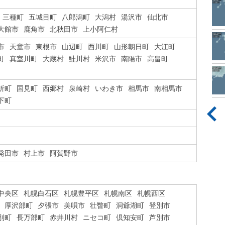
三種町
五城目町
八郎潟町
大潟村
湯沢市
仙北市
大館市
鹿角市
北秋田市
上小阿仁村
市
天童市
東根市
山辺町
西川町
山形朝日町
大江町
町
真室川町
大蔵村
鮭川村
米沢市
南陽市
高畠町
折町
国見町
西郷村
泉崎村
いわき市
相馬市
南相馬市
下町
発田市
村上市
阿賀野市
中央区
札幌白石区
札幌豊平区
札幌南区
札幌西区
厚沢部町
夕張市
美唄市
壮瞥町
洞爺湖町
登別市
別町
長万部町
赤井川村
ニセコ町
倶知安町
芦別市