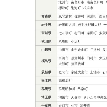
滝川市
富良野市
南富良野町
標津町
別海町
根室市
青森県
風間浦村
佐井村
深浦町
西目
岩手県
岩泉町大川
岩手洋野町大野
一
宮城県
七ヶ宿町
村田町
柴田町
多賀
秋田県
八峰町
小坂町
山形県
山形市
山形金山町
戸沢村
長
白河市
須賀川市
田村市
大玉
福島県
大熊町
猪苗代町
茨城県
笠間市
常陸大宮市
土浦市
石
栃木県
高根沢町
群馬県
群馬明和町
邑楽町
埼玉県
鴻巣市
久喜市
さいたま中央区
千葉県
香取市
柏市
浦安市