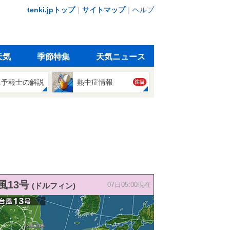
tenki.jpトップ
｜
サイトマップ
｜
ヘルプ
天気
季節特集
天気ニュース
象予報士の解説
熱中症情報
注目
風13号
(ドルフィン)
07日05:00現在