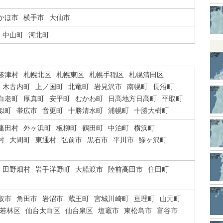
かほ市
横手市
大仙市
中山町
河北町
篠津村
札幌北区
札幌東区
札幌手稲区
札幌清田区
木古内町
上ノ国町
北竜町
岩見沢市
南幌町
長沼町
白老町
厚真町
安平町
むかわ町
日高地方日高町
平取町
似町
帯広市
音更町
十勝清水町
浦幌町
十勝大樹町
蓬田村
外ヶ浜町
板柳町
鶴田町
中泊町
横浜町
村
大間町
東通村
弘前市
黒石市
平川市
鰺ヶ沢町
田野畑村
岩手洋野町
大船渡市
陸前高田市
住田町
取市
角田市
岩沼市
蔵王町
宮城川崎町
亘理町
山元町
若林区
仙台太白区
仙台泉区
塩竈市
東松島市
富谷市