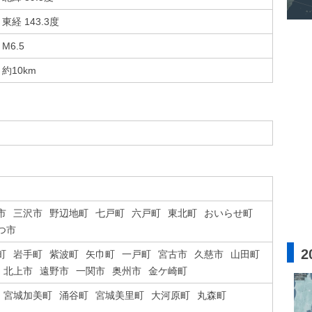
東経 143.3度
M6.5
約10km
市
三沢市
野辺地町
七戸町
六戸町
東北町
おいらせ町
つ市
2
町
岩手町
紫波町
矢巾町
一戸町
宮古市
久慈市
山田町
北上市
遠野市
一関市
奥州市
金ケ崎町
宮城加美町
涌谷町
宮城美里町
大河原町
丸森町