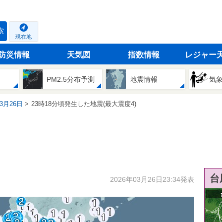
索
現在地
防災情報
天気図
指数情報
レジャー
PM2.5分布予測
地震情報
気
03月26日
23時18分頃発生した地震(最大震度4)
台
2026年03月26日23:34発表