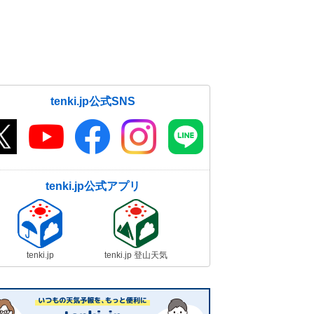
tenki.jp公式SNS
tenki.jp公式アプリ
tenki.jp
tenki.jp 登山天気