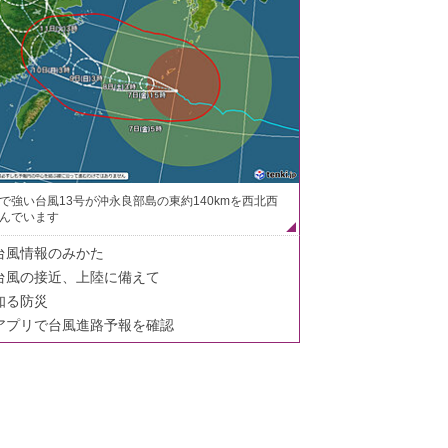
で強い台風13号が沖永良部島の東約140kmを西北西
んでいます
台風情報のみかた
台風の接近、上陸に備えて
知る防災
アプリで台風進路予報を確認