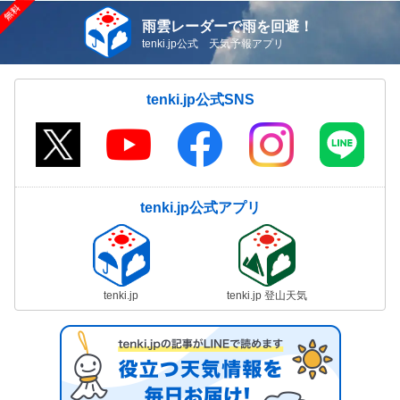
雨雲レーダーで雨を回避！
tenki.jp公式 天気予報アプリ
tenki.jp公式SNS
tenki.jp公式アプリ
tenki.jp
tenki.jp 登山天気