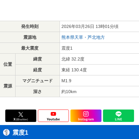
発生時刻
2026年03月26日 13時01分頃
震源地
熊本県天草・芦北地方
最大震度
震度1
緯度
北緯 32.2度
位置
経度
東経 130.4度
マグニチュード
M1.9
震源
深さ
約10km
震度1