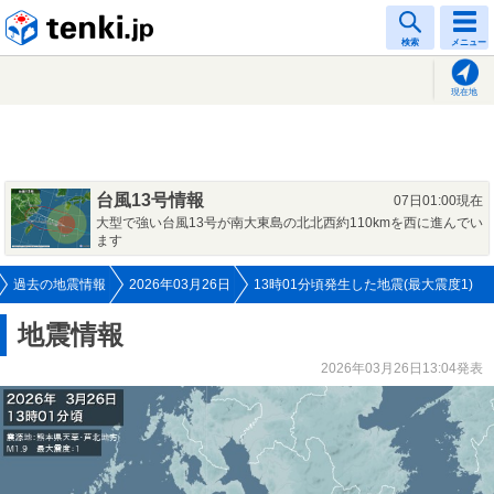
tenki.jp
検索
メニュー
現在地
台風13号情報
07日01:00現在
大型で強い台風13号が南大東島の北北西約110kmを西に進んでい
ます
過去の地震情報
2026年03月26日
13時01分頃発生した地震(最大震度1)
地震情報
2026年03月26日13:04発表