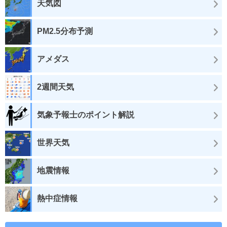
天気図
PM2.5分布予測
アメダス
2週間天気
気象予報士のポイント解説
世界天気
地震情報
熱中症情報