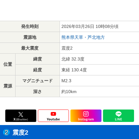
発生時刻
2026年03月26日 10時08分頃
震源地
熊本県天草・芦北地方
最大震度
震度2
緯度
北緯 32.3度
位置
経度
東経 130.4度
マグニチュード
M2.3
震源
深さ
約10km
震度2