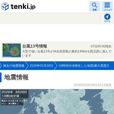
tenki.jp
検索
メニュー
現在地
台風13号情報
07日05:00現在
大型で強い台風13号が沖永良部島の東約140kmを西北西に進んで
います
過去の地震情報
2026年03月26日
10時08分頃発生した地震(最大震度2)
地震情報
2026年03月26日10:11発表