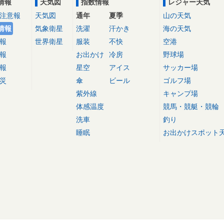
情報
天気図
指数情報
レジャー天気
注意報
天気図
通年
夏季
山の天気
情報
気象衛星
洗濯
汗かき
海の天気
報
世界衛星
服装
不快
空港
報
お出かけ
冷房
野球場
報
星空
アイス
サッカー場
災
傘
ビール
ゴルフ場
紫外線
キャンプ場
体感温度
競馬・競艇・競輪
洗車
釣り
睡眠
お出かけスポット