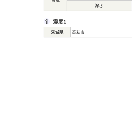
震源
深さ
震度1
茨城県
高萩市