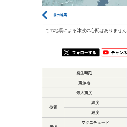
前の地震
この地震による津波の心配はありません
発生時刻
震源地
最大震度
緯度
位置
経度
マグニチュード