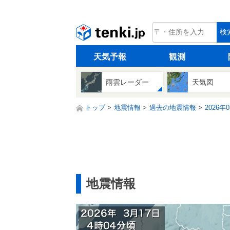
tenki.jp
検
天気予報
観測
雨雲レーダー
天気図
トップ
地震情報
過去の地震情報
2026年
地震情報