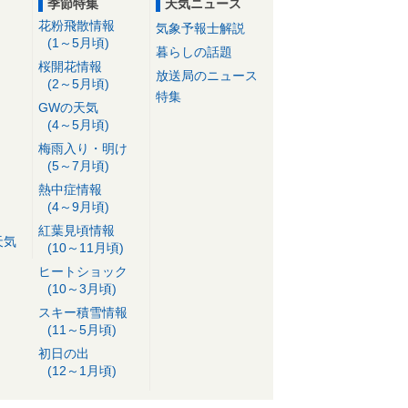
季節特集
天気ニュース
花粉飛散情報
気象予報士解説
(1～5月頃)
暮らしの話題
桜開花情報
放送局のニュース
(2～5月頃)
特集
GWの天気
(4～5月頃)
梅雨入り・明け
(5～7月頃)
熱中症情報
(4～9月頃)
紅葉見頃情報
天気
(10～11月頃)
ヒートショック
(10～3月頃)
スキー積雪情報
(11～5月頃)
初日の出
(12～1月頃)