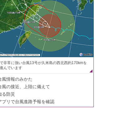
で非常に強い台風13号が久米島の西北西約170kmを
進んでいます
台風情報のみかた
台風の接近、上陸に備えて
知る防災
アプリで台風進路予報を確認