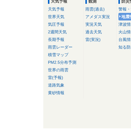
天気予報
観測
防災
天気予報
雨雲(過去)
警報・
世界天気
アメダス実況
地震
気圧予報
実況天気
津波情
2週間天気
過去天気
火山情
長期予報
雷(実況)
台風情
雨雲レーダー
知る防
積雪マップ
PM2.5分布予測
世界の雨雲
雷(予報)
道路気象
黄砂情報