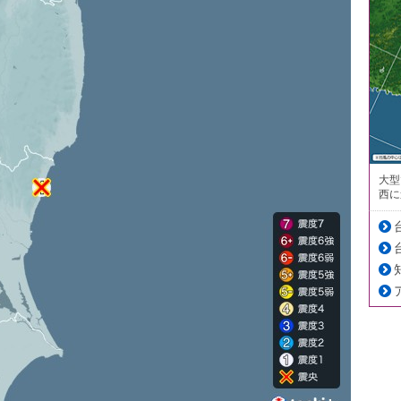
大型
西に