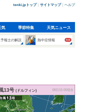
tenki.jpトップ
｜
サイトマップ
｜
ヘルプ
天気
季節特集
天気ニュース
象予報士の解説
熱中症情報
注目
風13号
(ドルフィン)
08日15:00現在