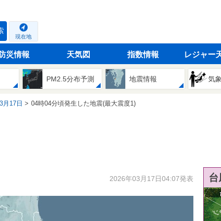
索
現在地
防災情報
天気図
指数情報
レジャー
PM2.5分布予測
地震情報
気
03月17日
04時04分頃発生した地震(最大震度1)
台
2026年03月17日04:07発表