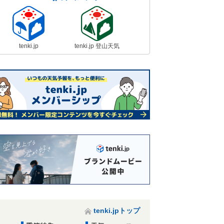
tenki.jp
tenki.jp 登山天気
tenki.jpトップ