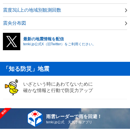
震度3以上の地域別観測回数
震央分布図
最新の地震情報を配信
tenki.jp公式X（旧Twitter）をご利用ください。
「知る防災」地震
いざという時にあわてないために
確かな情報と行動で防災力アップ
雨雲レーダーで雨を回避！
tenki.jp公式 天気予報アプリ