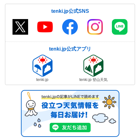
tenki.jp公式SNS
tenki.jp公式アプリ
tenki.jp
tenki.jp 登山天気