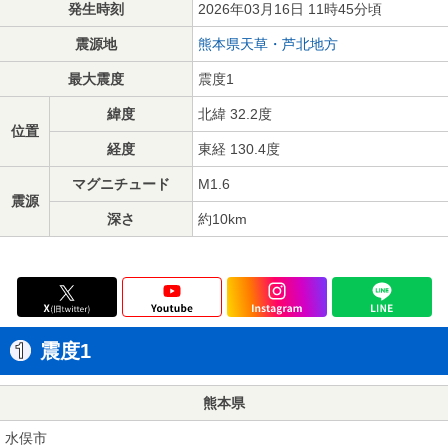
発生時刻
2026年03月16日 11時45分頃
震源地
熊本県天草・芦北地方
最大震度
震度1
緯度
北緯 32.2度
位置
経度
東経 130.4度
マグニチュード
M1.6
震源
深さ
約10km
震度1
熊本県
水俣市