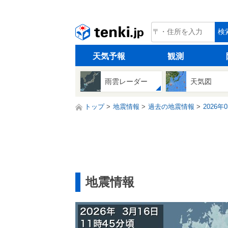
tenki.jp
検
天気予報
観測
雨雲レーダー
天気図
トップ
地震情報
過去の地震情報
2026年
地震情報