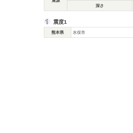
震源
深さ
震度1
熊本県
水俣市