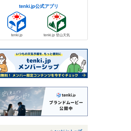
tenki.jp公式アプリ
tenki.jp
tenki.jp 登山天気