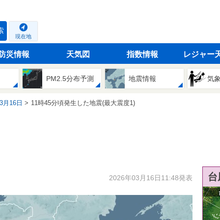
索
現在地
防災情報
天気図
指数情報
レジャー
PM2.5分布予測
地震情報
気
03月16日
11時45分頃発生した地震(最大震度1)
台
2026年03月16日11:48発表