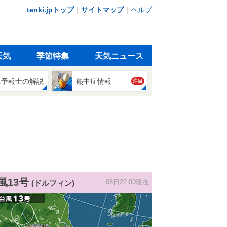
tenki.jpトップ
｜
サイトマップ
｜
ヘルプ
天気
季節特集
天気ニュース
象予報士の解説
熱中症情報
注目
風13号
(ドルフィン)
08日22:00現在