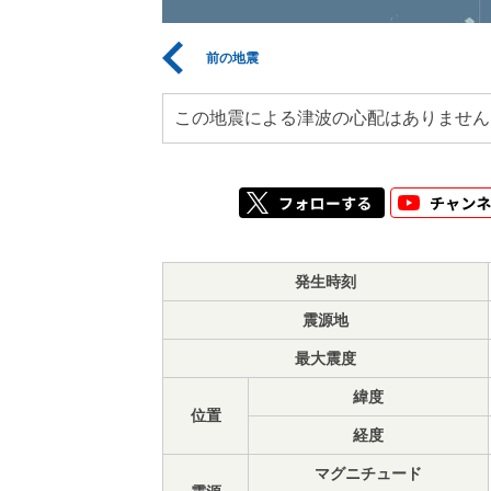
前の地震
この地震による津波の心配はありません
発生時刻
震源地
最大震度
緯度
位置
経度
マグニチュード