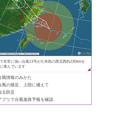
で非常に強い台風13号が久米島の西北西約230kmを
に進んでいます
台風情報のみかた
台風の接近、上陸に備えて
知る防災
アプリで台風進路予報を確認