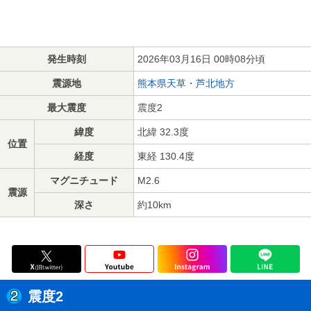
発生時刻
2026年03月16日 00時08分頃
震源地
熊本県天草・芦北地方
最大震度
震度2
緯度
北緯 32.3度
位置
経度
東経 130.4度
マグニチュード
M2.6
震源
深さ
約10km
震度2