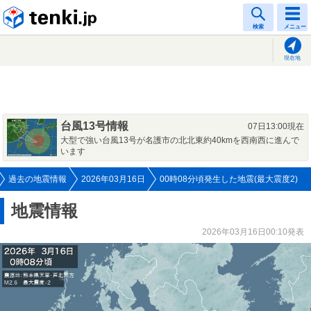
tenki.jp
検索
メニュー
現在地
台風13号情報
07日13:00現在
大型で強い台風13号が名護市の北北東約40kmを西南西に進んで
います
過去の地震情報
2026年03月16日
00時08分頃発生した地震(最大震度2)
地震情報
2026年03月16日00:10発表