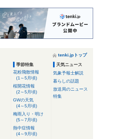
tenki.jpトップ
季節特集
天気ニュース
花粉飛散情報
気象予報士解説
(1～5月頃)
暮らしの話題
桜開花情報
放送局のニュース
(2～5月頃)
特集
GWの天気
(4～5月頃)
梅雨入り・明け
(5～7月頃)
熱中症情報
(4～9月頃)