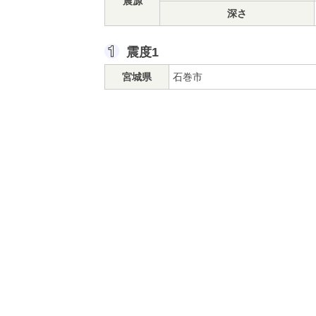
震源
深さ
震度1
宮城県
石巻市