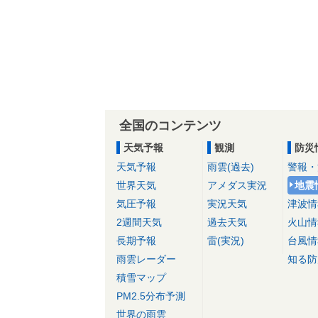
全国のコンテンツ
天気予報
観測
防災
天気予報
雨雲(過去)
警報・
世界天気
アメダス実況
地震
気圧予報
実況天気
津波情
2週間天気
過去天気
火山情
長期予報
雷(実況)
台風情
雨雲レーダー
知る防
積雪マップ
PM2.5分布予測
世界の雨雲