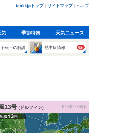
tenki.jpトップ
｜
サイトマップ
｜
ヘルプ
天気
季節特集
天気ニュース
象予報士の解説
熱中症情報
注目
風13号
(ドルフィン)
07日07:00現在