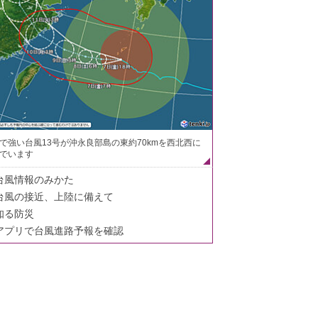
で強い台風13号が沖永良部島の東約70kmを西北西に
でいます
台風情報のみかた
台風の接近、上陸に備えて
知る防災
アプリで台風進路予報を確認