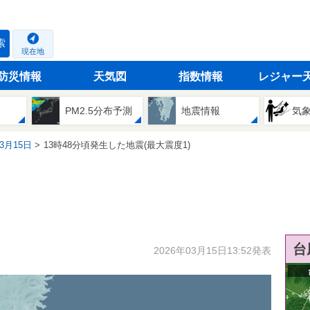
索
現在地
防災情報
天気図
指数情報
レジャー
PM2.5分布予測
地震情報
気
03月15日
13時48分頃発生した地震(最大震度1)
台
2026年03月15日13:52発表