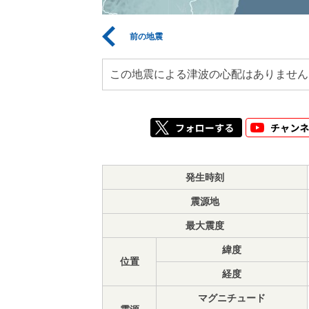
前の地震
この地震による津波の心配はありません
発生時刻
震源地
最大震度
緯度
位置
経度
マグニチュード