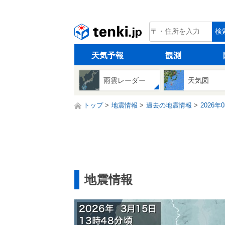
tenki.jp
検
天気予報
観測
雨雲レーダー
天気図
トップ
地震情報
過去の地震情報
2026年
地震情報