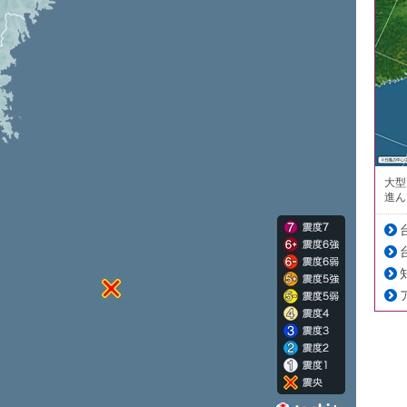
大型
進ん