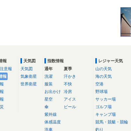
情報
天気図
指数情報
レジャー天気
注意報
天気図
通年
夏季
山の天気
情報
気象衛星
洗濯
汗かき
海の天気
報
世界衛星
服装
不快
空港
報
お出かけ
冷房
野球場
報
星空
アイス
サッカー場
災
傘
ビール
ゴルフ場
紫外線
キャンプ場
体感温度
競馬・競艇・競輪
洗車
釣り