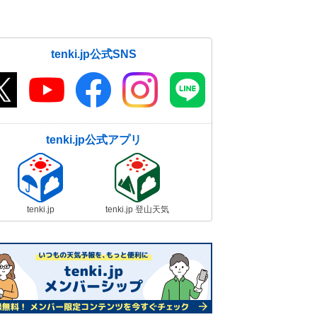
tenki.jp公式SNS
tenki.jp公式アプリ
tenki.jp
tenki.jp 登山天気