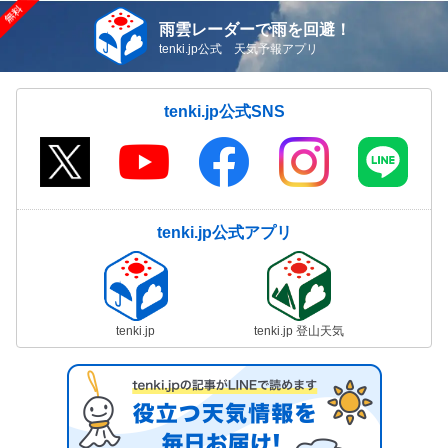
雨雲レーダーで雨を回避！
tenki.jp公式 天気予報アプリ
tenki.jp公式SNS
tenki.jp公式アプリ
tenki.jp
tenki.jp 登山天気