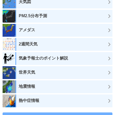
天気図
PM2.5分布予測
アメダス
2週間天気
気象予報士のポイント解説
世界天気
地震情報
熱中症情報