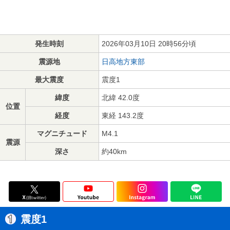
発生時刻
2026年03月10日 20時56分頃
震源地
日高地方東部
最大震度
震度1
緯度
北緯 42.0度
位置
経度
東経 143.2度
マグニチュード
M4.1
震源
深さ
約40km
震度1