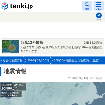
tenki.jp
検索
メニュー
現在地
台風13号情報
08日18:00現在
大型で非常に強い台風13号が久米島の西北西約190kmを西南西に
進んでいます
過去の地震情報
2026年03月10日
20時56分頃発生した地震(最大震度1)
地震情報
2026年03月10日20:59発表