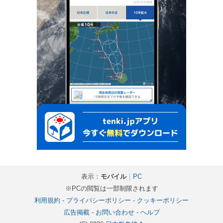
表示：
モバイル
｜
PC
※PCの閲覧は一部制限されます
利用規約
-
プライバシーポリシー
-
クッキーポリシー
広告掲載
-
お問い合わせ
-
ヘルプ