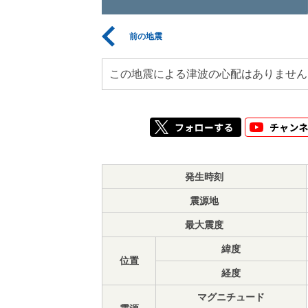
前の地震
この地震による津波の心配はありません
発生時刻
震源地
最大震度
緯度
位置
経度
マグニチュード