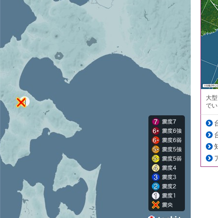
大型
でい