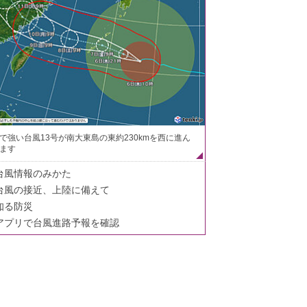
で強い台風13号が南大東島の東約230kmを西に進ん
ます
台風情報のみかた
台風の接近、上陸に備えて
知る防災
アプリで台風進路予報を確認