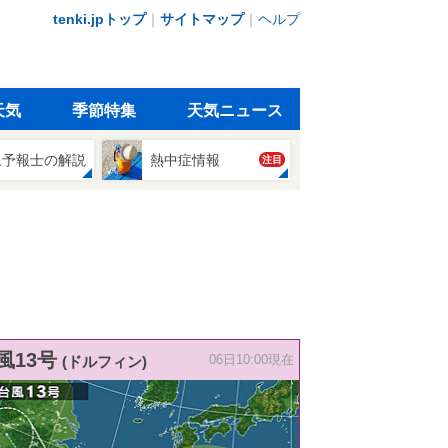
tenki.jpトップ
｜
サイトマップ
｜
ヘルプ
天気
季節特集
天気ニュース
象予報士の解説
熱中症情報
注目
風13号
(ドルフィン)
06日10:00現在