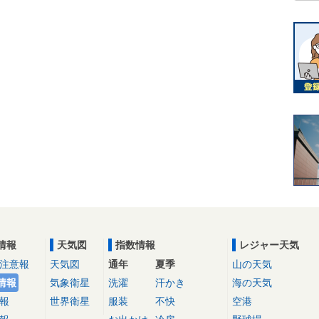
情報
天気図
指数情報
レジャー天気
注意報
天気図
通年
夏季
山の天気
情報
気象衛星
洗濯
汗かき
海の天気
報
世界衛星
服装
不快
空港