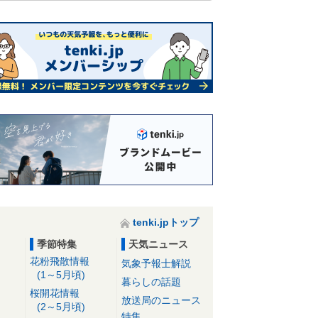
tenki.jpトップ
季節特集
天気ニュース
花粉飛散情報
気象予報士解説
(1～5月頃)
暮らしの話題
桜開花情報
放送局のニュース
(2～5月頃)
特集