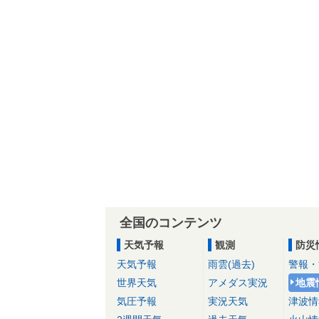
全国のコンテンツ
天気予報
観測
防災
天気予報
雨雲(過去)
警報・
世界天気
アメダス実況
地震
気圧予報
実況天気
津波情