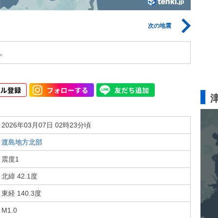
次の地震
。
2026年03月07日 02時23分頃
渡島地方北部
震度1
北緯 42.1度
東経 140.3度
M1.0