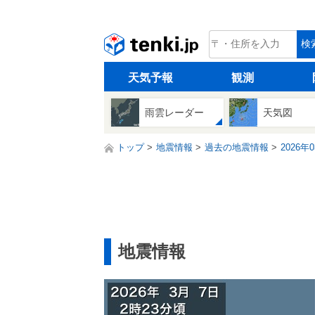
tenki.jp
検
天気予報
観測
雨雲レーダー
天気図
トップ
地震情報
過去の地震情報
2026年
地震情報