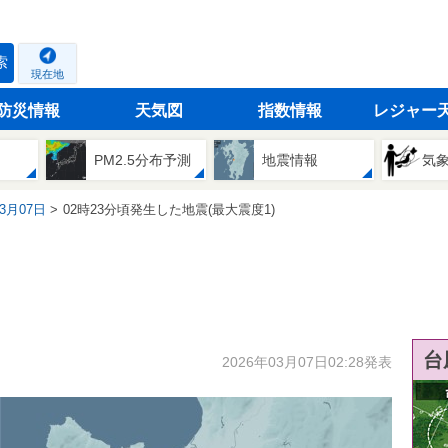
索
現在地
防災情報
天気図
指数情報
レジャー
PM2.5分布予測
地震情報
気
03月07日
02時23分頃発生した地震(最大震度1)
台
2026年03月07日02:28発表