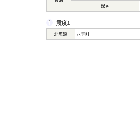
震源
深さ
震度1
北海道
八雲町