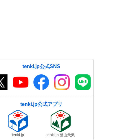
tenki.jp公式SNS
tenki.jp公式アプリ
tenki.jp
tenki.jp 登山天気