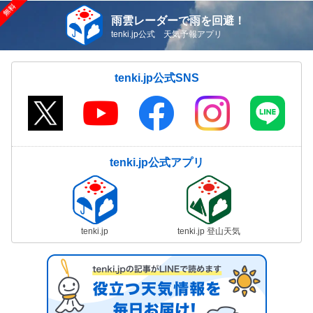
雨雲レーダーで雨を回避！
tenki.jp公式 天気予報アプリ
tenki.jp公式SNS
tenki.jp公式アプリ
tenki.jp
tenki.jp 登山天気