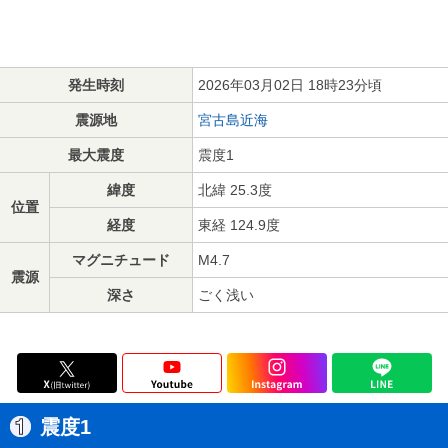
発生時刻
2026年03月02日 18時23分頃
震源地
宮古島近海
最大震度
震度1
緯度
北緯 25.3度
位置
経度
東経 124.9度
マグニチュード
M4.7
震源
深さ
ごく浅い
震度1