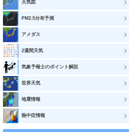
天気図
PM2.5分布予測
アメダス
2週間天気
気象予報士のポイント解説
世界天気
地震情報
熱中症情報