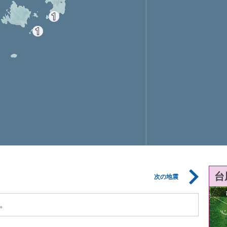
台
次の地震
。