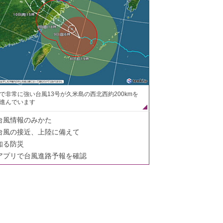
で非常に強い台風13号が久米島の西北西約200kmを
進んでいます
台風情報のみかた
台風の接近、上陸に備えて
知る防災
アプリで台風進路予報を確認