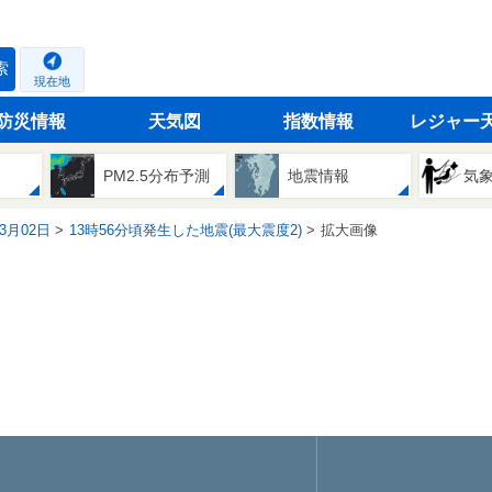
索
現在地
防災情報
天気図
指数情報
レジャー
PM2.5分布予測
地震情報
気
03月02日
13時56分頃発生した地震(最大震度2)
拡大画像