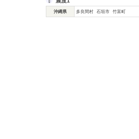
震度1
沖縄県
多良間村
石垣市
竹富町