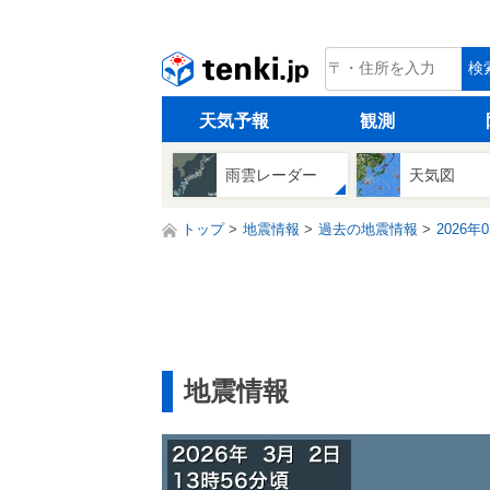
tenki.jp
検
天気予報
観測
雨雲レーダー
天気図
トップ
地震情報
過去の地震情報
2026年
地震情報