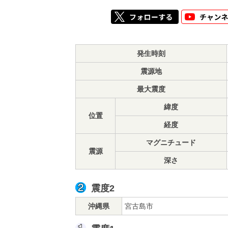
発生時刻
震源地
最大震度
緯度
位置
経度
マグニチュード
震源
深さ
震度2
沖縄県
宮古島市