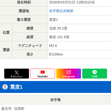
発生時刻
2026年03月01日 21時33分頃
震源地
岩手県沿岸南部
最大震度
震度1
緯度
北緯 39.2度
位置
経度
東経 141.8度
マグニチュード
M3.6
震源
深さ
約100km
震度1
岩手県
釜石市
住田町