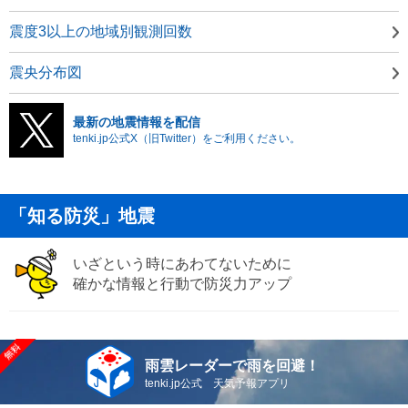
震度3以上の地域別観測回数
震央分布図
最新の地震情報を配信
tenki.jp公式X（旧Twitter）をご利用ください。
「知る防災」地震
いざという時にあわてないために
確かな情報と行動で防災力アップ
雨雲レーダーで雨を回避！
tenki.jp公式 天気予報アプリ