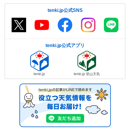
tenki.jp公式SNS
tenki.jp公式アプリ
tenki.jp
tenki.jp 登山天気