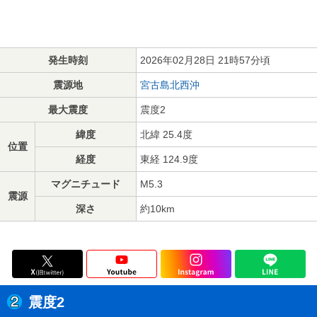
発生時刻
2026年02月28日 21時57分頃
震源地
宮古島北西沖
最大震度
震度2
緯度
北緯 25.4度
位置
経度
東経 124.9度
マグニチュード
M5.3
震源
深さ
約10km
震度2