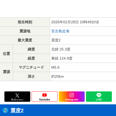
発生時刻
2026年02月28日 10時49分頃
震源地
宮古島近海
最大震度
震度2
緯度
北緯 25.3度
位置
経度
東経 124.9度
マグニチュード
M5.6
震源
深さ
約20km
震度2