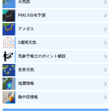
天気図
PM2.5分布予測
アメダス
2週間天気
気象予報士のポイント解説
世界天気
地震情報
熱中症情報