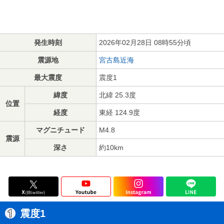
発生時刻
2026年02月28日 08時55分頃
震源地
宮古島近海
最大震度
震度1
緯度
北緯 25.3度
位置
経度
東経 124.9度
マグニチュード
M4.8
震源
深さ
約10km
震度1