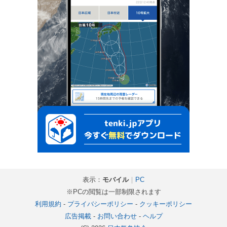
表示：
モバイル
｜
PC
※PCの閲覧は一部制限されます
利用規約
-
プライバシーポリシー
-
クッキーポリシー
広告掲載
-
お問い合わせ
-
ヘルプ