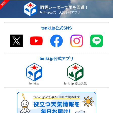
雨雲レーダーで雨を回避！
tenki.jp公式 天気予報アプリ
tenki.jp公式SNS
tenki.jp公式アプリ
tenki.jp
tenki.jp 登山天気