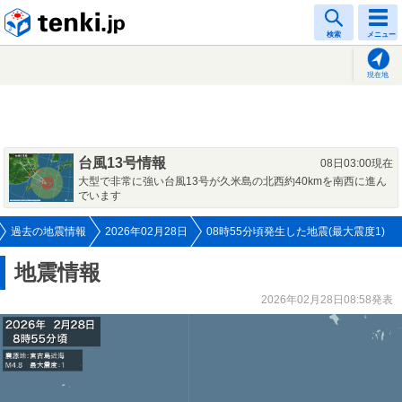
tenki.jp
検索
メニュー
現在地
台風13号情報
08日03:00現在
大型で非常に強い台風13号が久米島の北西約40kmを南西に進ん
でいます
過去の地震情報
2026年02月28日
08時55分頃発生した地震(最大震度1)
地震情報
2026年02月28日08:58発表