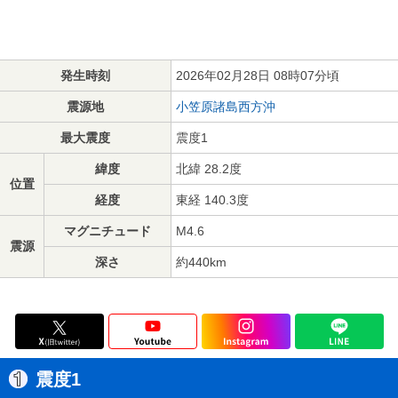
発生時刻
2026年02月28日 08時07分頃
震源地
小笠原諸島西方沖
最大震度
震度1
緯度
北緯 28.2度
位置
経度
東経 140.3度
マグニチュード
M4.6
震源
深さ
約440km
震度1