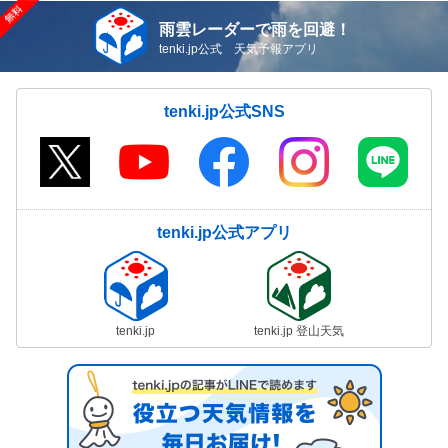
雨雲レーダーで雨を回避！
tenki.jp公式 天気予報アプリ
tenki.jp公式SNS
tenki.jp公式アプリ
tenki.jp
tenki.jp 登山天気