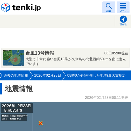
tenki.jp
検索
メニュー
現在地
台風13号情報
08日05:00現在
大型で非常に強い台風13号が久米島の北北西約50kmを南に進ん
でいます
過去の地震情報
2026年02月28日
08時07分頃発生した地震(最大震度1)
地震情報
2026年02月28日08:11発表