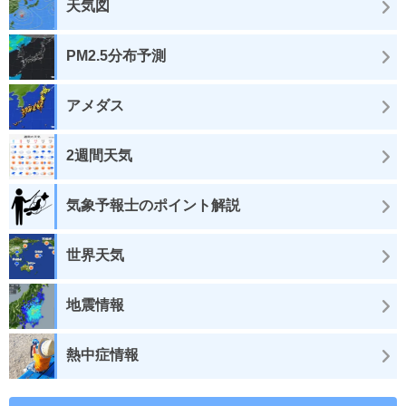
天気図
PM2.5分布予測
アメダス
2週間天気
気象予報士のポイント解説
世界天気
地震情報
熱中症情報