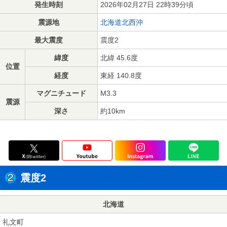
発生時刻
2026年02月27日 22時39分頃
震源地
北海道北西沖
最大震度
震度2
緯度
北緯 45.6度
位置
経度
東経 140.8度
マグニチュード
M3.3
震源
深さ
約10km
震度2
北海道
礼文町