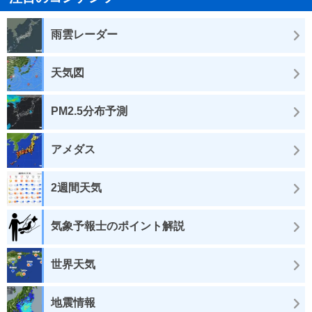
雨雲レーダー
天気図
PM2.5分布予測
アメダス
2週間天気
気象予報士のポイント解説
世界天気
地震情報